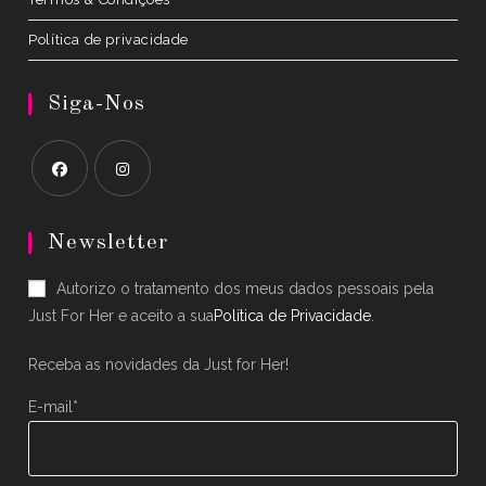
Política de privacidade
Siga-Nos
Opens
Opens
in
in
Newsletter
a
a
Autorizo o tratamento dos meus dados pessoais pela
new
new
Just For Her e aceito a sua
Política de Privacidade
.
tab
tab
Receba as novidades da Just for Her!
E-mail*