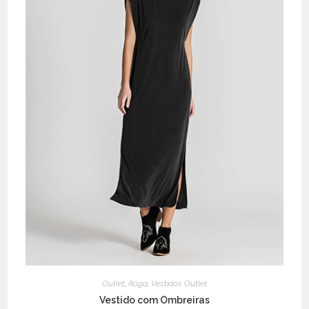
page
Outlet
,
Rüga
,
Vestidos Outlet
Vestido com Ombreiras