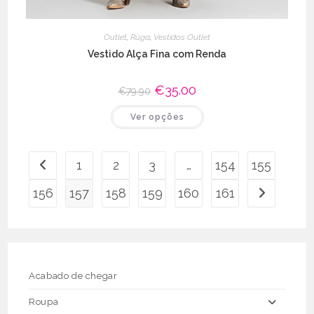
Outlet
,
Rüga
,
Vestidos Outlet
Vestido Alça Fina com Renda
O
€
35.00
O
€
79.90
preço
preço
original
atual
This
Ver opções
era:
é:
product
€79.90.
€35.00.
has
multiple
variants.
The
1
2
3
…
154
155
options
may
be
156
157
158
159
160
161
chosen
on
the
product
page
Acabado de chegar
Roupa