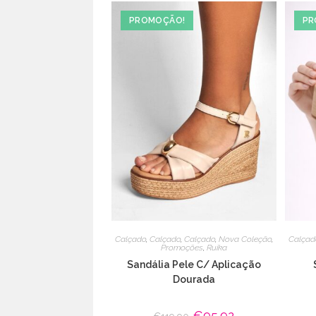
PROMOÇÃO!
PR
Calçado
,
Calçado
,
Calçado
,
Nova Coleção
,
Calçad
Promoções
,
Ruika
Sandália Pele C/ Aplicação
Dourada
O
€
95.92
O