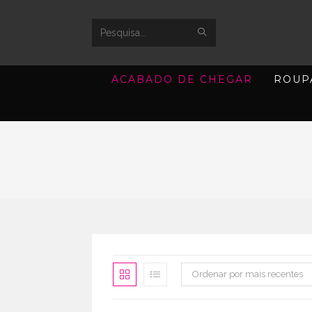
SUBMIT
Search
SEARCH
this
ACABADO DE CHEGAR
ROUP
website
Ordenar por mais recentes