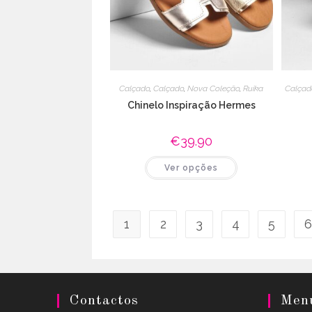
Calçado
,
Calçado
,
Nova Coleção
,
Ruika
Calçad
Chinelo Inspiração Hermes
€
39.90
This
Ver opções
product
has
multiple
variants.
The
options
1
2
3
4
5
6
may
be
chosen
on
the
product
page
Contactos
Men