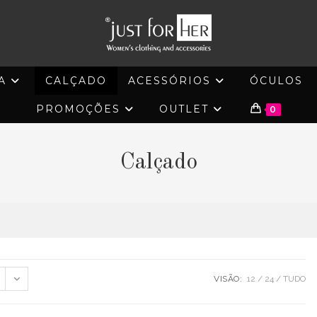
A
CALÇADO
ACESSÓRIOS
ÓCULOS
PROMOÇÕES
OUTLET
0
Calçado
VISÃO:
12
24
TUDO