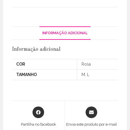
INFORMAÇÃO ADICIONAL
Informação adicional
COR
Rosa
TAMANHO
M, L
Opens
Opens
in
in
a
a
Partilha no facebook
Envia este produto por e-mail
new
new