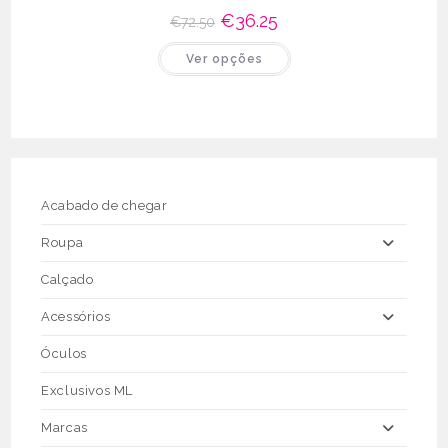
O
€
36.25
O
€
72.50
preço
preço
original
atual
This
Ver opções
era:
é:
product
€72.50.
€36.25.
has
multiple
variants.
The
options
may
be
chosen
on
the
Acabado de chegar
product
page
Roupa
Calçado
Acessórios
Óculos
Exclusivos ML
Marcas