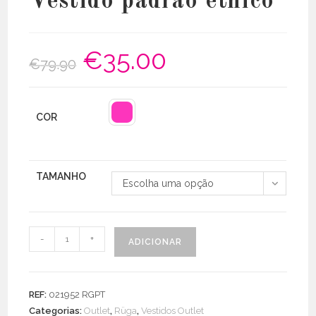
Vestido padrão étnico
€
35.00
O
O
€
79.90
preço
preço
original
atual
era:
é:
€79.90.
€35.00.
COR
TAMANHO
Escolha uma opção
Quantidade
-
+
ADICIONAR
de
Vestido
padrão
REF:
021952 RGPT
étnico
Categorias:
Outlet
,
Rüga
,
Vestidos Outlet