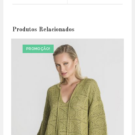
window
window
Produtos Relacionados
PROMOÇÃO!