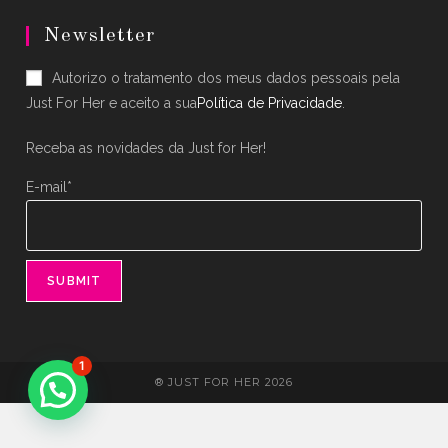
Opens
Opens
in
in
Newsletter
a
a
Autorizo o tratamento dos meus dados pessoais pela
new
new
Just For Her e aceito a sua
Política de Privacidade
.
tab
tab
Receba as novidades da Just for Her!
E-mail*
1
® JUST FOR HER 2026