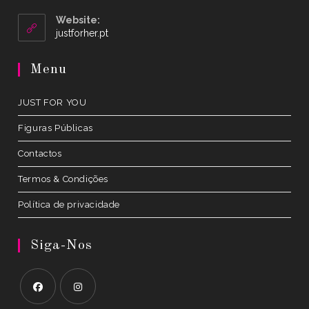
in
your
Website:
application
Opens
justforher.pt
in
a
Menu
new
tab
JUST FOR YOU
Figuras Públicas
Contactos
Termos & Condições
Política de privacidade
Siga-Nos