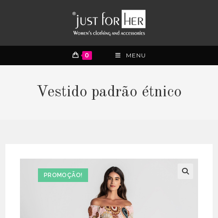
0
MENU
Vestido padrão étnico
PROMOÇÃO!
🔍