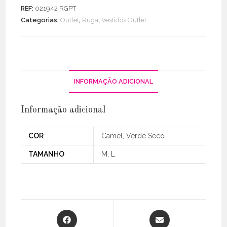
midi
REF:
021942 RGPT
com
Categorias:
Outlet
,
Rüga
,
Vestidos Outlet
botões
INFORMAÇÃO ADICIONAL
Informação adicional
COR
Camel, Verde Seco
TAMANHO
M, L
Opens
Opens
in
in