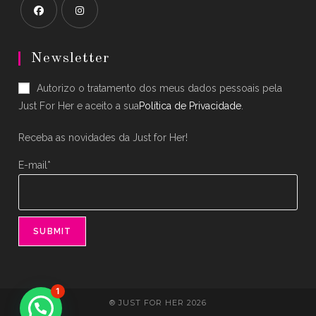
Opens
Opens
in
in
Newsletter
a
a
Autorizo o tratamento dos meus dados pessoais pela
new
new
Just For Her e aceito a sua
Política de Privacidade
.
tab
tab
Receba as novidades da Just for Her!
E-mail*
1
® JUST FOR HER 2026
Precisa de ajuda?