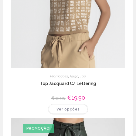
Promoções
,
Rüga
,
Top
Top Jacquard C/ Lettering
O
€
19.90
O
€
43.90
preço
preço
original
atual
This
Ver opções
era:
é:
product
€43.90.
€19.90.
has
multiple
variants.
The
PROMOÇÃO!
options
may