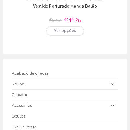
Vestido Perfurado Manga Balão
O
€
46.25
O
€
92.50
preço
preço
original
atual
This
Ver opções
era:
é:
product
€92.50.
€46.25.
has
multiple
variants.
The
options
may
be
chosen
on
the
Acabado de chegar
product
page
Roupa
Calçado
Acessórios
Óculos
Exclusivos ML