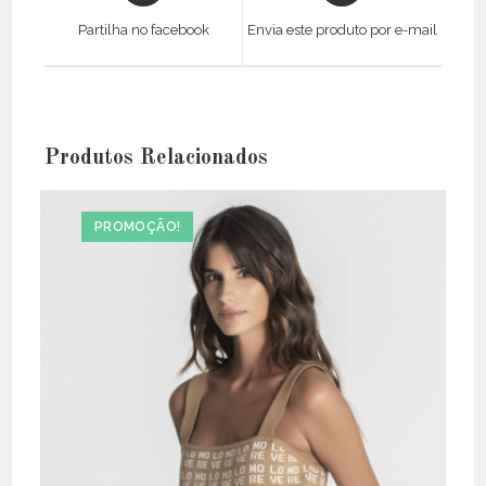
a
a
Partilha no facebook
Envia este produto por e-mail
new
new
window
window
Produtos Relacionados
PROMOÇÃO!