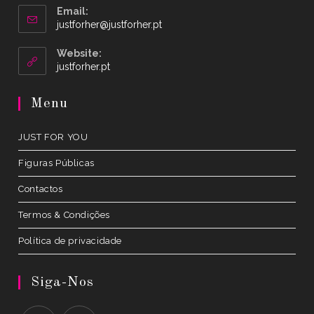
Email:
Opens
justforher@justforher.pt
in
your
Website:
application
Opens
justforher.pt
in
a
Menu
new
tab
JUST FOR YOU
Figuras Públicas
Contactos
Termos & Condições
Política de privacidade
Siga-Nos