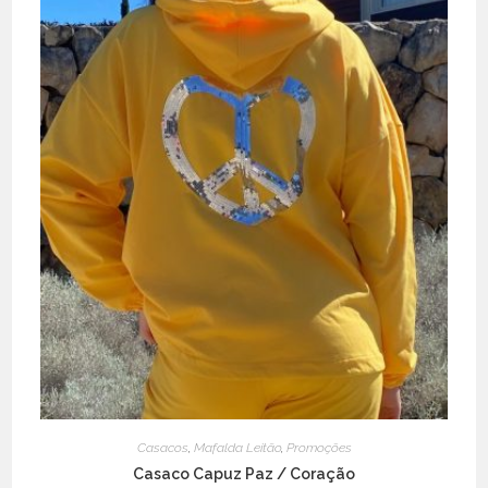
page
Casacos
,
Mafalda Leitão
,
Promoções
Casaco Capuz Paz / Coração