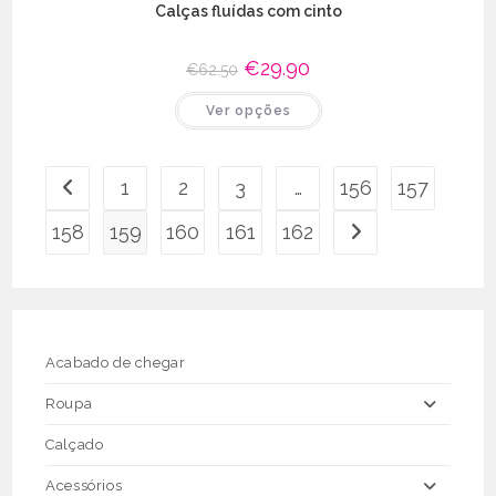
Calças fluídas com cinto
O
€
29.90
O
€
62.50
preço
preço
original
atual
This
Ver opções
era:
é:
product
€62.50.
€29.90.
has
multiple
variants.
The
1
2
3
…
156
157
options
may
be
158
159
160
161
162
chosen
on
the
product
page
Acabado de chegar
Roupa
Calçado
Acessórios