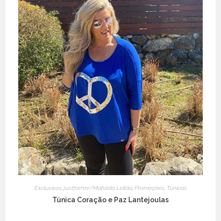
Exclusivos justforher/Mafalda Leitão
,
Promoções
,
Túnicas
Túnica Coração e Paz Lantejoulas