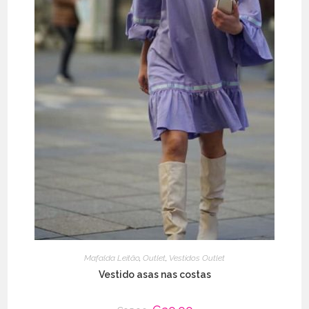
Mafalda Leitão
,
Outlet
,
Vestidos Outlet
Vestido asas nas costas
O
O