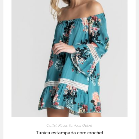
page
Outlet
,
Rüga
,
Túnicas Outlet
Túnica estampada com crochet