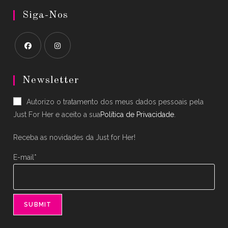
Siga-Nos
Opens
Opens
in
in
Newsletter
a
a
Autorizo o tratamento dos meus dados pessoais pela
new
new
Just For Her e aceito a sua
Política de Privacidade
.
tab
tab
Receba as novidades da Just for Her!
E-mail*