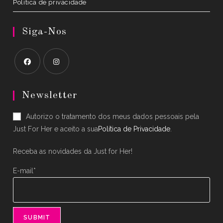
Política de privacidade
Siga-Nos
Opens
Opens
in
in
Newsletter
a
a
Autorizo o tratamento dos meus dados pessoais pela
new
new
Just For Her e aceito a sua
Política de Privacidade
.
tab
tab
Receba as novidades da Just for Her!
E-mail*