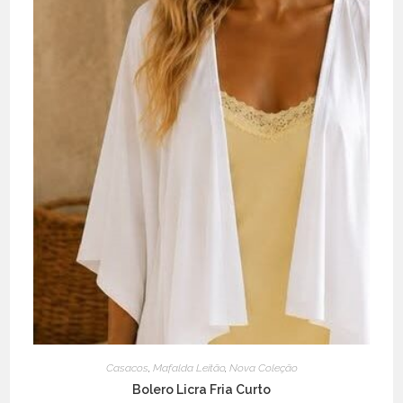
Casacos
,
Mafalda Leitão
,
Nova Coleção
Bolero Licra Fria Curto