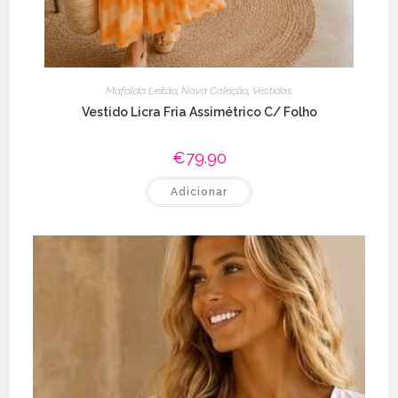
Mafalda Leitão
,
Nova Coleção
,
Vestidos
Vestido Licra Fria Assimétrico C/ Folho
€
79.90
Adicionar