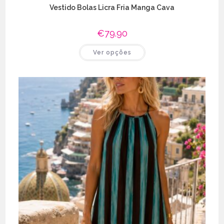
Vestido Bolas Licra Fria Manga Cava
€
79.90
This
Ver opções
product
has
multiple
variants.
The
options
may
be
chosen
on
the
product
page