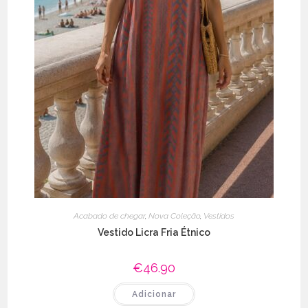
Acabado de chegar
,
Nova Coleção
,
Vestidos
Vestido Licra Fria Étnico
€
46.90
Adicionar