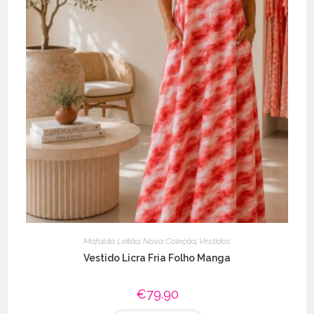
Mafalda Leitão
,
Nova Coleção
,
Vestidos
Vestido Licra Fria Folho Manga
€
79.90
This