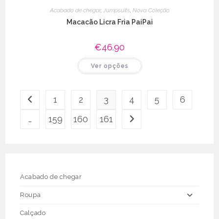
Acabado de chegar
,
Jumpsuits
,
Nova Coleção
Macacão Licra Fria PaiPai
€
46.90
This
Ver opções
product
has
multiple
variants.
The
1
2
3
4
5
6
options
may
be
…
159
160
161
chosen
on
the
product
page
Acabado de chegar
Roupa
Calçado