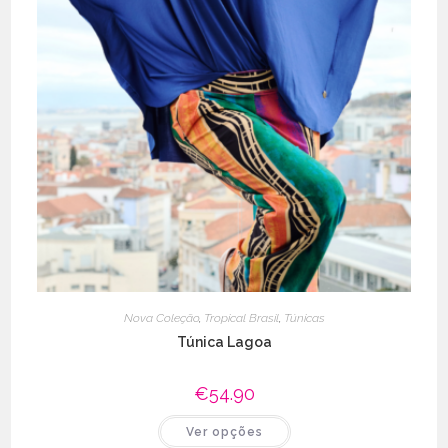
Nova Coleção
,
Tropical Brasil
,
Túnicas
Túnica Lagoa
€
54.90
This
Ver opções
product