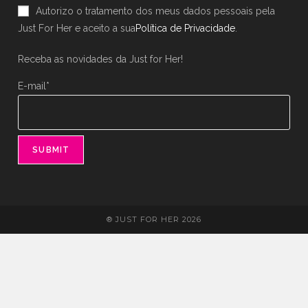
Autorizo o tratamento dos meus dados pessoais pela
new
new
Just For Her e aceito a sua
Política de Privacidade
.
tab
tab
Receba as novidades da Just for Her!
E-mail*
® JUST FOR HER 2026