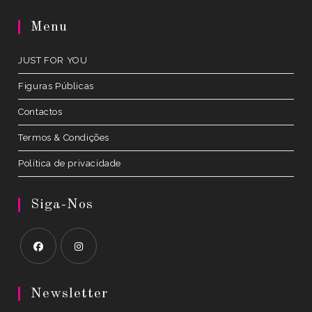
in
a
Menu
new
tab
JUST FOR YOU
Figuras Públicas
Contactos
Termos & Condições
Política de privacidade
Siga-Nos
Opens
Opens
in
in
Newsletter
a
a