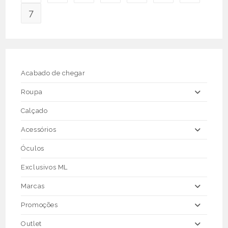
may
be
7
chosen
on
the
product
page
Acabado de chegar
Roupa
Calçado
Acessórios
Óculos
Exclusivos ML
Marcas
Promoções
Outlet