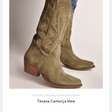
Calçado
,
Calçado
,
Promoções
,
Ruika
Texana Camurça New