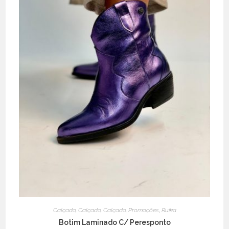
page
Calçado
,
Calçado
,
Calçado
,
Promoções
,
Ruika
Botim Laminado C/ Peresponto