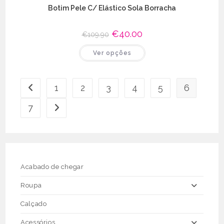
Botim Pele C/ Elástico Sola Borracha
O
€
40.00
O
€
109.90
preço
preço
original
atual
This
Ver opções
era:
é:
product
€109.90.
€40.00.
has
multiple
variants.
The
1
2
3
4
5
6
options
may
be
7
chosen
on
the
product
page
Acabado de chegar
Roupa
Calçado
Acessórios