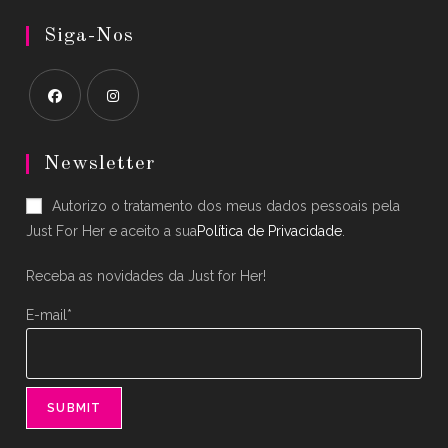
Siga-Nos
Opens
Opens
in
in
Newsletter
a
a
Autorizo o tratamento dos meus dados pessoais pela
new
new
Just For Her e aceito a sua
Política de Privacidade
.
tab
tab
Receba as novidades da Just for Her!
E-mail*