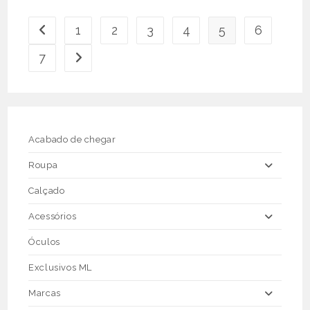
multiple
variants.
The
1
2
3
4
5
6
options
may
be
7
chosen
on
the
product
page
Acabado de chegar
Roupa
Calçado
Acessórios
Óculos
Exclusivos ML
Marcas