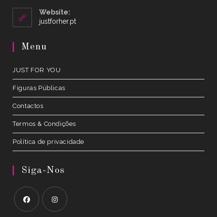
in
your
Website:
application
Opens
justforher.pt
in
a
Menu
new
tab
JUST FOR YOU
Figuras Públicas
Contactos
Termos & Condições
Política de privacidade
Siga-Nos
Opens
Opens