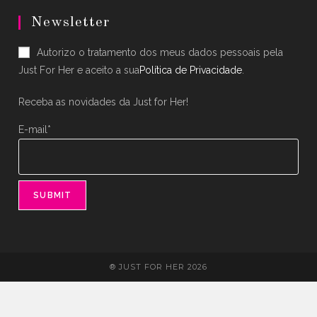
in
in
Newsletter
a
a
Autorizo o tratamento dos meus dados pessoais pela
new
new
Just For Her e aceito a sua
Política de Privacidade
.
tab
tab
Receba as novidades da Just for Her!
E-mail*
® JUST FOR HER 2026