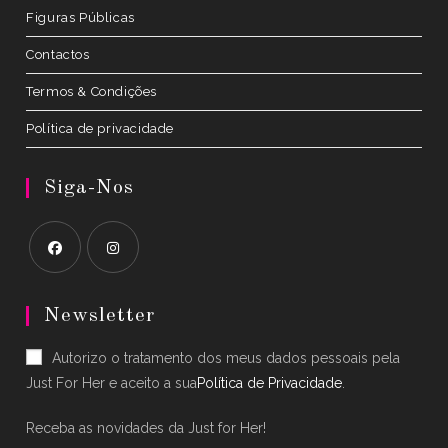
Figuras Públicas
Contactos
Termos & Condições
Política de privacidade
Siga-Nos
Opens
Opens
in
in
Newsletter
a
a
Autorizo o tratamento dos meus dados pessoais pela
new
new
Just For Her e aceito a sua
Política de Privacidade
.
tab
tab
Receba as novidades da Just for Her!