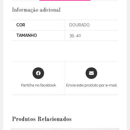
Informação adicional
COR
DOURADO
TAMANHO
39, 40
Opens
Opens
in
in
a
a
Partilha no facebook
Envia este produto por e-mail
new
new
window
window
Produtos Relacionados