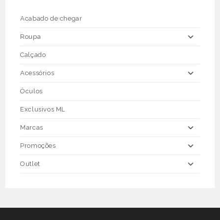
chosen
on
the
Acabado de chegar
product
page
Roupa
Calçado
Acessórios
Óculos
Exclusivos ML
Marcas
Promoções
Outlet