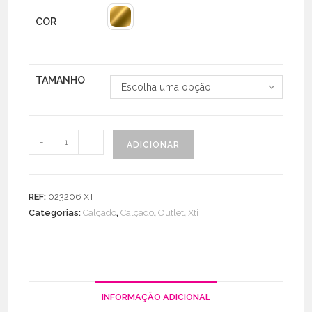
COR
TAMANHO
Escolha uma opção
Quantidade
-
+
ADICIONAR
de
Sandália
Cruzada
REF:
023206 XTI
Categorias:
Calçado
,
Calçado
,
Outlet
,
Xti
INFORMAÇÃO ADICIONAL