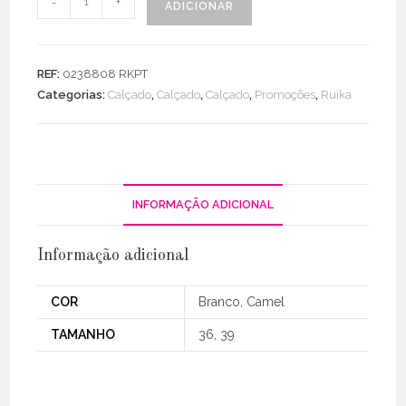
-
+
ADICIONAR
de
Botim
Pele
REF:
0238808 RKPT
C/
Categorias:
Calçado
,
Calçado
,
Calçado
,
Promoções
,
Ruika
Elástico
Sola
Borracha
INFORMAÇÃO ADICIONAL
Informação adicional
COR
Branco, Camel
TAMANHO
36, 39