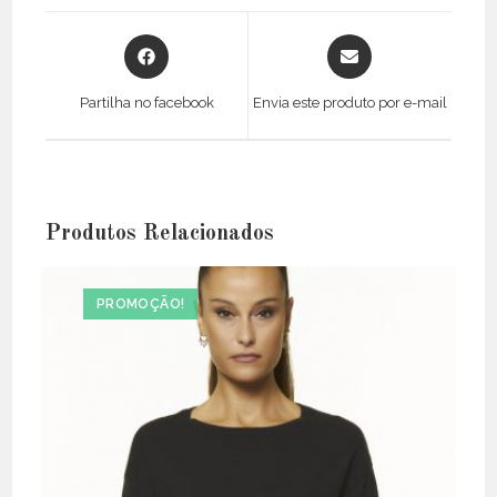
Opens
Opens
in
in
a
a
Partilha no facebook
Envia este produto por e-mail
new
new
window
window
Produtos Relacionados
PROMOÇÃO!