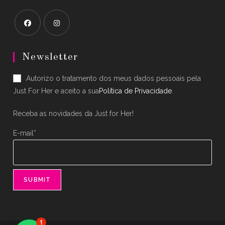
Opens
Opens
in
in
Newsletter
a
a
Autorizo o tratamento dos meus dados pessoais pela
new
new
Just For Her e aceito a sua
Política de Privacidade
.
tab
tab
Receba as novidades da Just for Her!
E-mail*
1