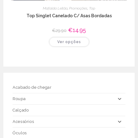
Mafalda Leitão
,
Promoções
,
Top
Top Singlet Canelado C/ Asas Bordadas
O
€
14.95
O
€
29.90
preço
preço
original
atual
This
Ver opções
era:
é:
product
€29.90.
€14.95.
has
multiple
variants.
The
options
may
be
chosen
on
the
Acabado de chegar
product
page
Roupa
Calçado
Acessórios
Óculos