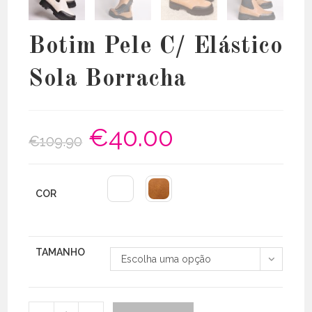
Botim Pele C/ Elástico
Sola Borracha
€
40.00
O
O
€
109.90
preço
preço
original
atual
era:
é:
€109.90.
€40.00.
COR
TAMANHO
Escolha uma opção
Quantidade