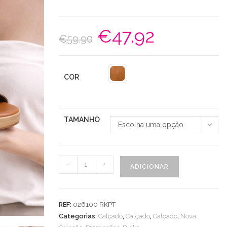
€
47.92
O
O
€
59.90
preço
preço
original
atual
era:
é:
€59.90.
€47.92.
COR
TAMANHO
Escolha uma opção
Quantidade
-
+
ADICIONAR
de
Soca
Nobuck
REF:
026100 RKPT
Cruzada
Categorias:
Calçado
,
Calçado
,
Calçado
,
Nova