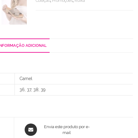
Coleção
,
Promoções
,
Ruika
INFORMAÇÃO ADICIONAL
Camel
36, 37, 38, 39
Opens
Envia este produto por e-
in
mail