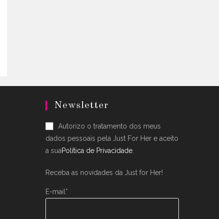
uct
.
ple
nts.
ons
en
Newsletter
uct
Autorizo o tratamento dos meus
dados pessoais pela Just For Her e aceito
a sua
Política de Privacidade
.
Receba as novidades da Just for Her!
E-mail*