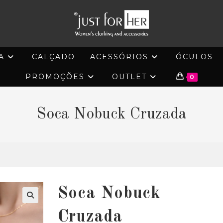
A
CALÇADO
ACESSÓRIOS
ÓCULOS
PROMOÇÕES
OUTLET
0
Soca Nobuck Cruzada
Soca Nobuck
🔍
Cruzada