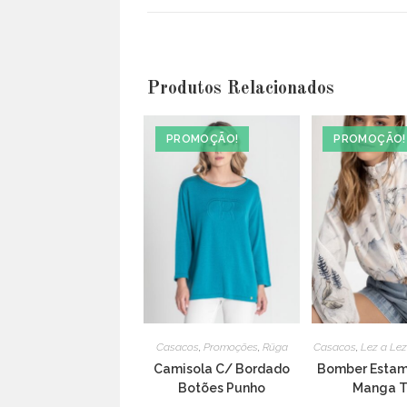
a
new
window
Produtos Relacionados
PROMOÇÃO!
PROMOÇÃO!
Casacos
,
Promoções
,
Rüga
Casacos
,
Lez a Lez
Camisola C/ Bordado
Bomber Esta
Botões Punho
Manga T