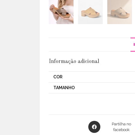
Informação adicional
COR
TAMANHO
Opens
Partilha no
in
facebook