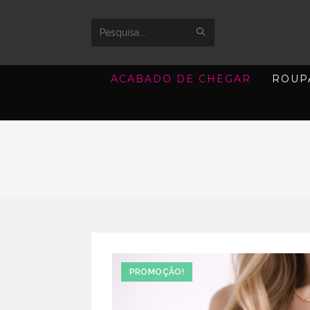
SUBMIT
Search
SEARCH
this
ACABADO DE CHEGAR
ROUP
website
PROMOÇÃO!