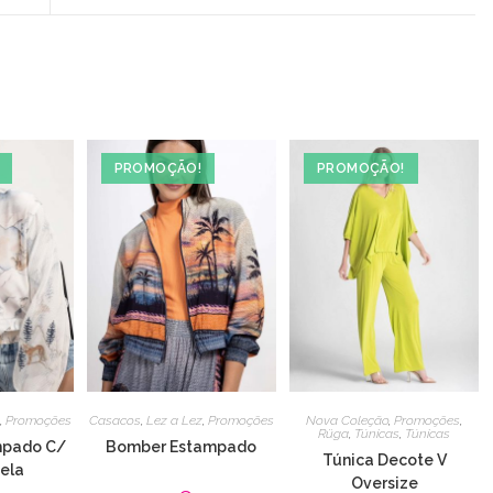
a
new
window
PROMOÇÃO!
PROMOÇÃO!
,
Promoções
Casacos
,
Lez a Lez
,
Promoções
Nova Coleção
,
Promoções
,
Rüga
,
Túnicas
,
Túnicas
mpado C/
Bomber Estampado
Túnica Decote V
ela
Oversize