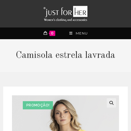
0
MENU
Camisola estrela lavrada
PROMOÇÃO!
🔍