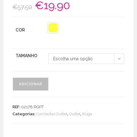
€
19.90
O
O
€
57.50
preço
preço
original
atual
era:
é:
€57.50.
€19.90.
COR
TAMANHO
Escolha uma opção
Quantidade
ADICIONAR
de
Camisola
estrela
REF:
02178 RGPT
lavrada
Categorias:
Camisolas Outlet
,
Outlet
,
Rüga