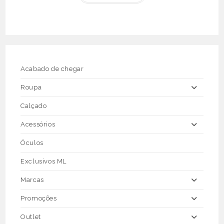
€71.50.
€35.75.
has
multiple
variants.
The
options
may
be
chosen
on
the
Acabado de chegar
product
page
Roupa
Calçado
Acessórios
Óculos
Exclusivos ML
Marcas
Promoções
Outlet