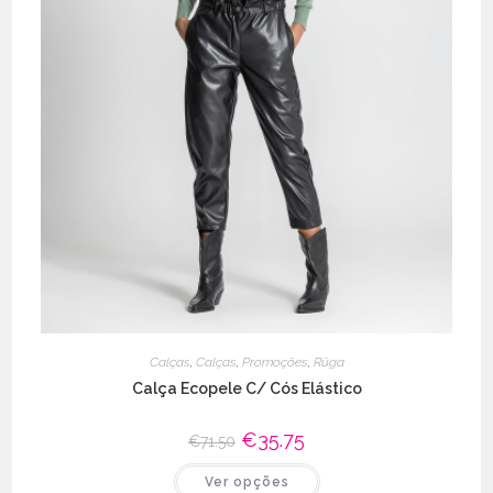
Calças
,
Calças
,
Promoções
,
Rüga
Calça Ecopele C/ Cós Elástico
O
€
35.75
O
€
71.50
preço
preço
original
atual
This
Ver opções
era:
é:
product