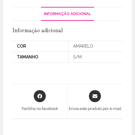
INFORMAÇÃO ADICIONAL
Informação adicional
COR
AMARELO
TAMANHO
S/M
Opens
Opens
in
in
a
a
Partilha no facebook
Envia este produto por e-mail
new
new
window
window