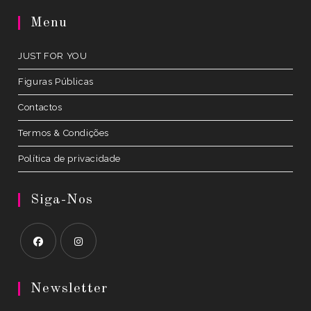
a
Menu
new
tab
JUST FOR YOU
Figuras Públicas
Contactos
Termos & Condições
Política de privacidade
Siga-Nos
Opens
Opens
in
in
Newsletter
a
a