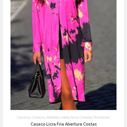
page
Casacos
,
Casacos
,
Mafalda Leitão
,
Nova Coleção
,
Promoções
Casaco Licra Fria Abertura Costas