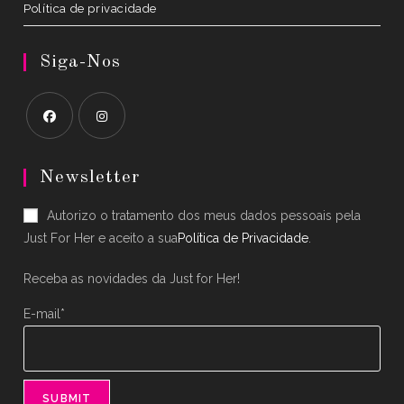
Política de privacidade
Siga-Nos
Opens
Opens
in
in
Newsletter
a
a
Autorizo o tratamento dos meus dados pessoais pela
new
new
Just For Her e aceito a sua
Política de Privacidade
.
tab
tab
Receba as novidades da Just for Her!
E-mail*