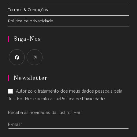
Termos & Condições
Política de privacidade
Siga-Nos
Opens
Opens
in
in
Newsletter
a
a
Autorizo o tratamento dos meus dados pessoais pela
new
new
Just For Her e aceito a sua
Política de Privacidade
.
tab
tab
Receba as novidades da Just for Her!
E-mail*