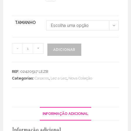
TAMANHO
Escolha uma opção
Quantidade
-
+
ADICIONAR
de
Blusão
Jeans
REF:
02420517 LEZB
Cropped
Categorias:
Casacos
,
Lez a Lez
,
Nova Coleção
C/
Pedras
Ombro
INFORMAÇÃO ADICIONAL
Informação adicional