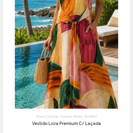
on
the
product
page
Nova Coleção
,
Tropical Brasil
,
Vestidos
Vestido Licra Premium C/ Laçada