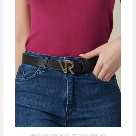
Acessórios
,
Cinto
,
Nova Coleção
,
Valentina Rio