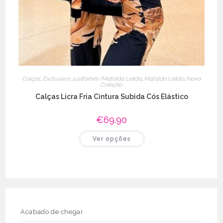
Calças
,
Exclusivos justforher/Mafalda Leitão
,
Mafalda Leitão
,
Nova
Coleção
Calças Licra Fria Cintura Subida Cós Elástico
€
69.90
This
Ver opções
product
has
multiple
variants.
The
options
may
be
chosen
on
the
Acabado de chegar
product