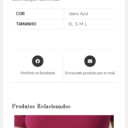
COR
Jeans Azul
TAMANHO
XL, S, M, L
Opens
Opens
in
in
a
a
Partilha no facebook
Envia este produto por e-mail
new
new
window
window
Produtos Relacionados