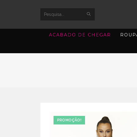
SUBMIT
Search
SEARCH
this
ACABADO DE CHEGAR
ROUP
website
PROMOÇÃO!