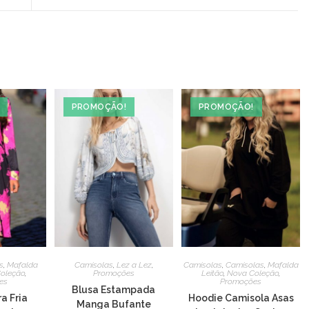
a
new
window
PROMOÇÃO!
PROMOÇÃO!
s
,
Mafalda
Camisolas
,
Lez a Lez
,
Camisolas
,
Camisolas
,
Mafalda
oleção
,
Promoções
Leitão
,
Nova Coleção
,
es
Promoções
Blusa Estampada
a Fria
Hoodie Camisola Asas
Manga Bufante