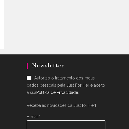
uct
5.
ple
nts.
ons
en
Newsletter
uct
Autorizo o tratamento dos meus
dados pessoais pela Just For Her e aceito
a sua
Política de Privacidade
.
Receba as novidades da Just for Her!
E-mail*