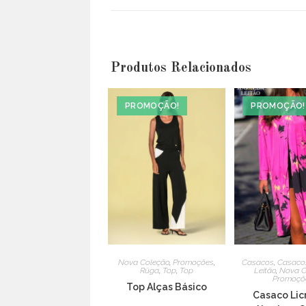
a
new
window
Produtos Relacionados
PROMOÇÃO!
PROMOÇÃO!
Nova Coleção
,
Promoções
,
Casacos
,
Casaco
Rüga
,
Top
,
Top
Leitão
,
Nova C
Promoçõ
Top Alças Básico
Casaco Licr