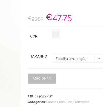
€
47.75
O
O
€
95.50
preço
preço
original
atual
era:
é:
€95.50.
€47.75.
COR
TAMANHO
Escolha uma opção
Quantidade
ADICIONAR
de
Cardigan
Malha
REF:
024659 KLIT
Animal
Categorias:
Casacos
,
Koralline
,
Promoções
Print