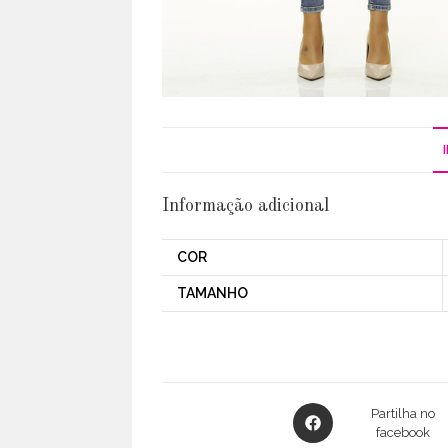
Informação adicional
COR
TAMANHO
Opens
Partilha no
in
facebook