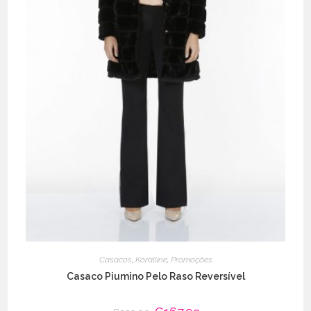
Casacos
,
Koralline
,
Promoções
Casaco Piumino Pelo Raso Reversível
O
O