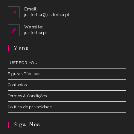
Email:
Opens
justforher@justforher.pt
in
your
Website:
application
Opens
justforher.pt
in
a
Menu
new
tab
JUST FOR YOU
Figuras Públicas
Contactos
Termos & Condições
Política de privacidade
Siga-Nos