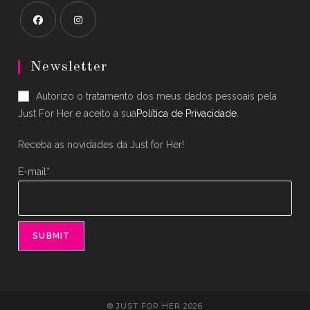
Opens
Opens
in
in
Newsletter
a
a
Autorizo o tratamento dos meus dados pessoais pela
new
new
Just For Her e aceito a sua
Política de Privacidade
.
tab
tab
Receba as novidades da Just for Her!
E-mail*
® JUST FOR HER 2026