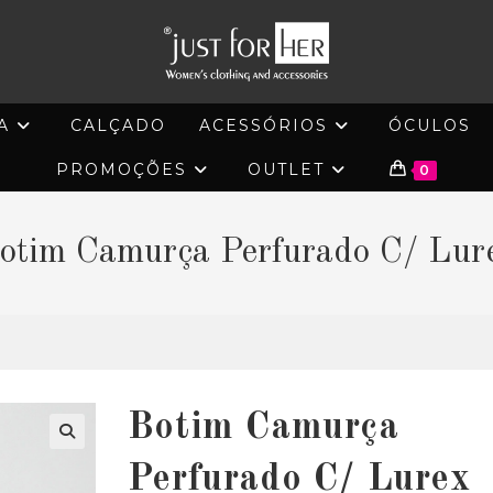
A
CALÇADO
ACESSÓRIOS
ÓCULOS
PROMOÇÕES
OUTLET
0
otim Camurça Perfurado C/ Lur
Botim Camurça
🔍
Perfurado C/ Lurex