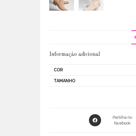
Informação adicional
COR
TAMANHO
Opens
Partilha no
in
facebook
a