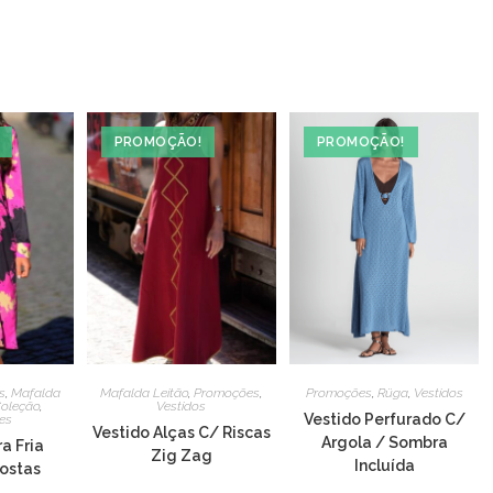
new
window
PROMOÇÃO!
PROMOÇÃO!
s
,
Mafalda
Mafalda Leitão
,
Promoções
,
Promoções
,
Rüga
,
Vestidos
oleção
,
Vestidos
Vestido Perfurado C/
es
Vestido Alças C/ Riscas
Argola / Sombra
a Fria
Zig Zag
Incluída
ostas