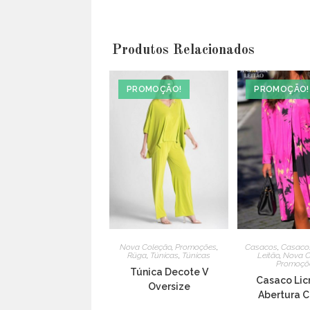
new
window
Produtos Relacionados
PROMOÇÃO!
PROMOÇÃO!
Nova Coleção
,
Promoções
,
Casacos
,
Casaco
Rüga
,
Túnicas
,
Túnicas
Leitão
,
Nova C
Promoçõ
Túnica Decote V
Casaco Licr
Oversize
Abertura C