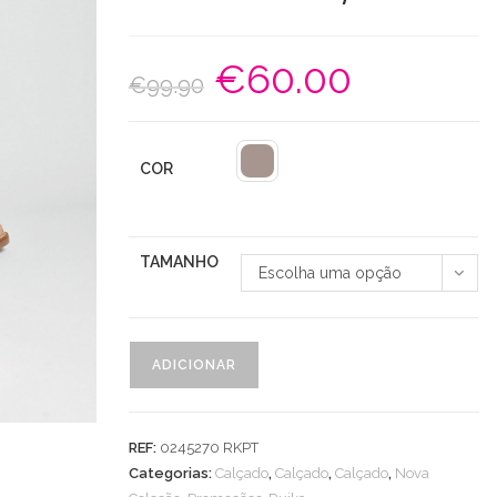
€
60.00
O
O
€
99.90
preço
preço
original
atual
era:
é:
€99.90.
€60.00.
COR
TAMANHO
Escolha uma opção
Quantidade
ADICIONAR
de
Botim
Camurça
REF:
0245270 RKPT
Perfurado
Categorias:
Calçado
,
Calçado
,
Calçado
,
Nova
C/