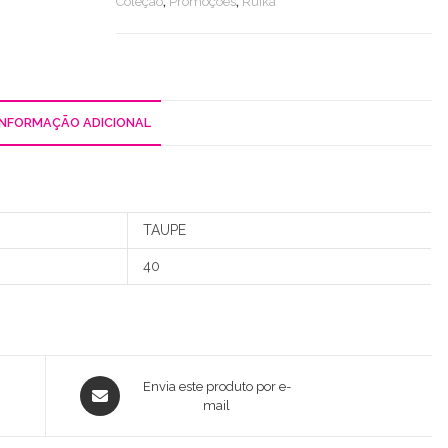
Coleção
,
Promoções
,
Ruika
Lurex
INFORMAÇÃO ADICIONAL
TAUPE
40
Opens
Envia este produto por e-
in
mail
a