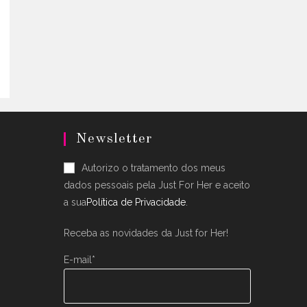
uct
0.
ple
nts.
ons
en
Newsletter
uct
Autorizo o tratamento dos meus
dados pessoais pela Just For Her e aceito
a sua
Política de Privacidade
.
Receba as novidades da Just for Her!
E-mail*