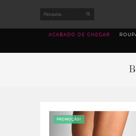
SUBMIT
Search
SEARCH
this
ACABADO DE CHEGAR
ROUP
website
B
PROMOÇÃO!