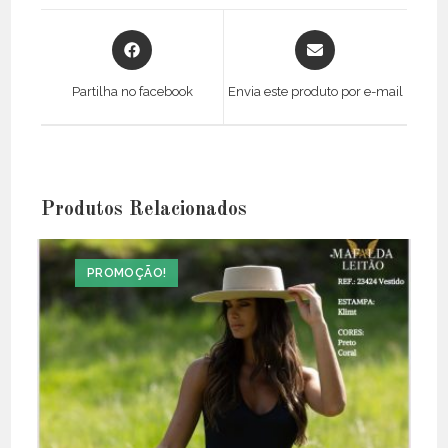
Opens
Opens
in
in
a
a
Partilha no facebook
Envia este produto por e-mail
new
new
window
window
Produtos Relacionados
PROMOÇÃO!