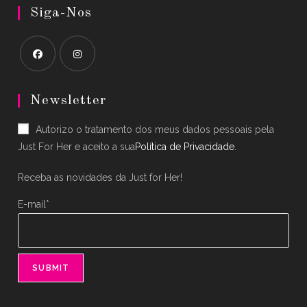
Siga-Nos
Opens
Opens
in
in
Newsletter
a
a
Autorizo o tratamento dos meus dados pessoais pela
new
new
Just For Her e aceito a sua
Política de Privacidade
.
tab
tab
Receba as novidades da Just for Her!
E-mail*