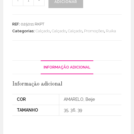
-
+
ADICIONAR
de
Ténis
100%
REF:
025011 RKPT
Pele
Categorias:
Calçado
,
Calçado
,
Calçado
,
Promoções
,
Ruika
Inspiração
Samba
INFORMAÇÃO ADICIONAL
Informação adicional
COR
AMARELO, Beije
TAMANHO
35, 36, 39