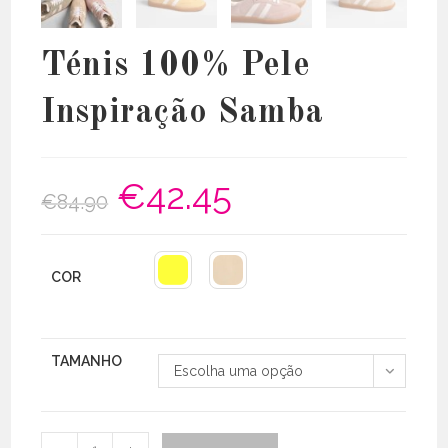
Ténis 100% Pele
Inspiração Samba
€
42.45
O
O
€
84.90
preço
preço
original
atual
era:
é:
€84.90.
€42.45.
COR
TAMANHO
Escolha uma opção
Quantidade