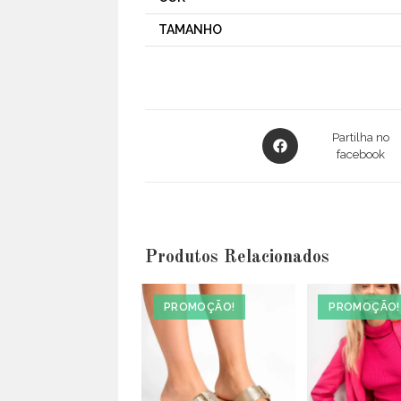
TAMANHO
Opens
Partilha no
in
facebook
a
new
window
Produtos Relacionados
PROMOÇÃO!
PROMOÇÃO!