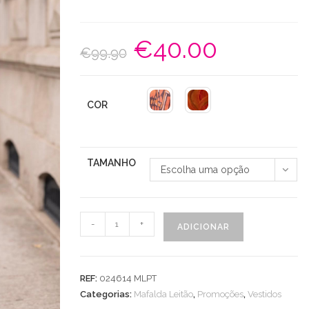
€
40.00
O
O
€
99.90
preço
preço
original
atual
era:
é:
€99.90.
€40.00.
COR
TAMANHO
Escolha uma opção
Quantidade
-
+
ADICIONAR
de
Vestido
Veludo
REF:
024614 MLPT
Elástico
Categorias:
Mafalda Leitão
,
Promoções
,
Vestidos
Punho