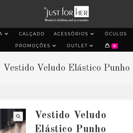
A
CALÇADO
ACESSÓRIOS
ÓCULOS
PROMOÇÕES
OUTLET
0
Vestido Veludo Elástico Punho
Vestido Veludo
🔍
Elástico Punho