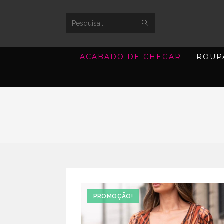
SUBMIT
Search
SEARCH
this
ACABADO DE CHEGAR
ROUP
website
PROMOÇÃO!