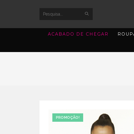
SUBMIT
Search
SEARCH
this
ACABADO DE CHEGAR
ROUP
website
PROMOÇÃO!