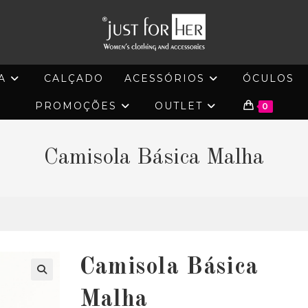
A
CALÇADO
ACESSÓRIOS
ÓCULOS
PROMOÇÕES
OUTLET
0
Camisola Básica Malha
Camisola Básica
🔍
Malha