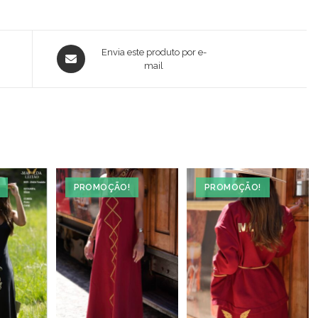
Opens
Envia este produto por e-
in
mail
a
new
window
PROMOÇÃO!
PROMOÇÃO!