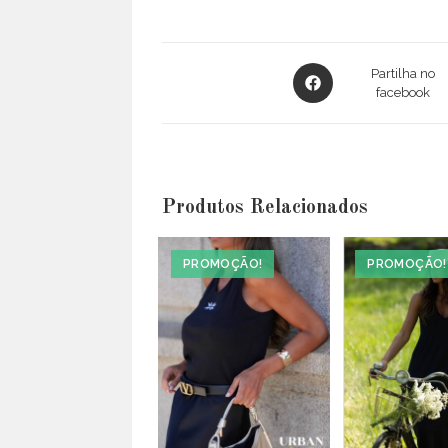
Opens
Partilha no
in
facebook
a
new
window
Produtos Relacionados
PROMOÇÃO!
PROMOÇÃO!