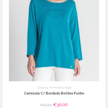
Casacos
,
Promoções
,
Rüga
Camisola C/ Bordado Botões Punho
O
€
30.00
O
€
69.90
preço
preço