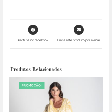
Opens
Opens
in
in
a
a
Partilha no facebook
Envia este produto por e-mail
new
new
window
window
Produtos Relacionados
PROMOÇÃO!