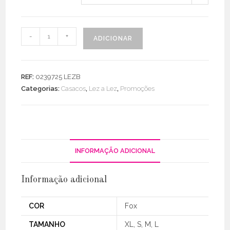
Quantidade
-
+
ADICIONAR
de
Bomber
Estampado
REF:
0239725 LEZB
C/
Categorias:
Casacos
,
Lez a Lez
,
Promoções
Manga
Tela
INFORMAÇÃO ADICIONAL
Informação adicional
COR
Fox
TAMANHO
XL, S, M, L