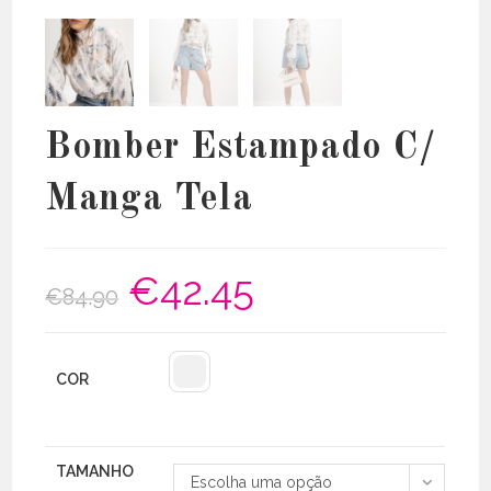
Bomber Estampado C/
Manga Tela
€
42.45
O
O
€
84.90
preço
preço
original
atual
era:
é:
€84.90.
€42.45.
COR
TAMANHO
Escolha uma opção