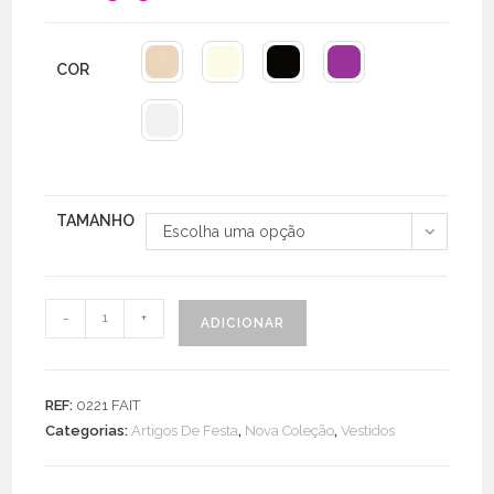
COR
TAMANHO
Escolha uma opção
Quantidade
-
+
ADICIONAR
de
Vestido
Lantejoulas
REF:
0221 FAIT
Assimétrico
Categorias:
Artigos De Festa
,
Nova Coleção
,
Vestidos
C/
Forro