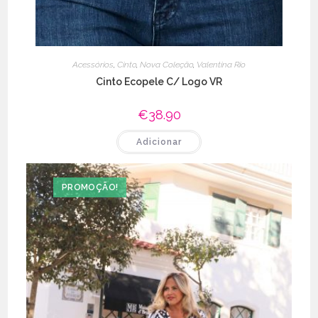
Acessórios
,
Cinto
,
Nova Coleção
,
Valentina Rio
Cinto Ecopele C/ Logo VR
€
38.90
Adicionar
PROMOÇÃO!