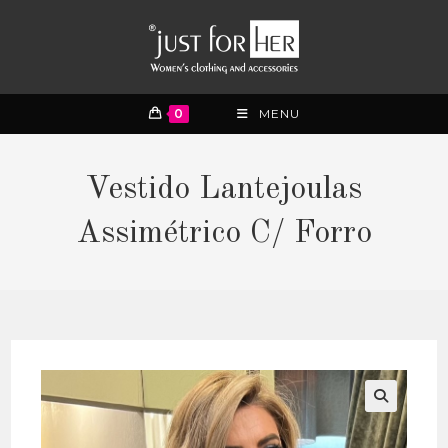
0
MENU
Vestido Lantejoulas
Assimétrico C/ Forro
🔍