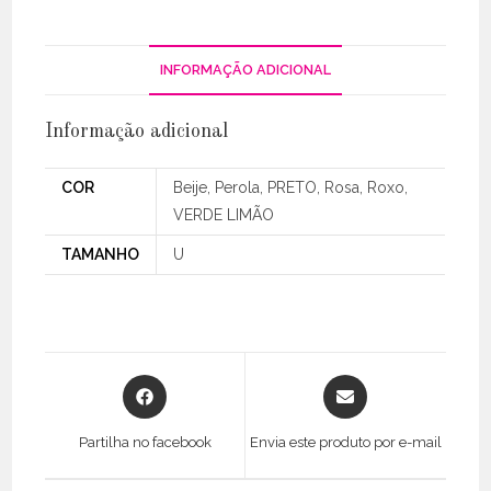
INFORMAÇÃO ADICIONAL
Informação adicional
COR
Beije, Perola, PRETO, Rosa, Roxo,
VERDE LIMÃO
TAMANHO
U
Opens
Opens
in
in
a
a
Partilha no facebook
Envia este produto por e-mail
new
new
window
window