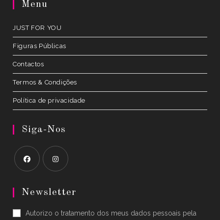
Menu
new
tab
JUST FOR YOU
Figuras Públicas
Contactos
Termos & Condições
Política de privacidade
Siga-Nos
Opens
Opens
in
in
Newsletter
a
a
Autorizo o tratamento dos meus dados pessoais pela
new
new