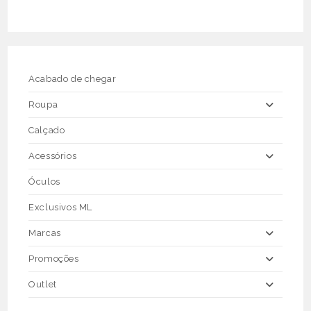
variants.
The
options
may
be
chosen
on
the
Acabado de chegar
product
page
Roupa
Calçado
Acessórios
Óculos
Exclusivos ML
Marcas
Promoções
Outlet