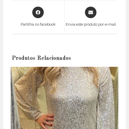
Opens
Opens
in
in
a
a
Partilha no facebook
Envia este produto por e-mail
new
new
window
window
Produtos Relacionados