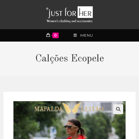
0
MENU
Calções Ecopele
🔍