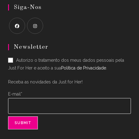
Siga-Nos
Opens
Opens
in
in
Newsletter
a
a
Autorizo o tratamento dos meus dados pessoais pela
new
new
Just For Her e aceito a sua
Política de Privacidade
.
tab
tab
Receba as novidades da Just for Her!
E-mail*