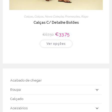
Calças
,
Calças
,
Nova Coleção
,
Promoções
,
Rüga
Calças C/ Detalhe Botões
O
€
33.75
O
€
67.50
preço
preço
original
atual
This
Ver opções
era:
é:
product
€67.50.
€33.75.
has
multiple
variants.
The
options
may
be
chosen
on
the
Acabado de chegar
product
page
Roupa
Calçado
Acessórios