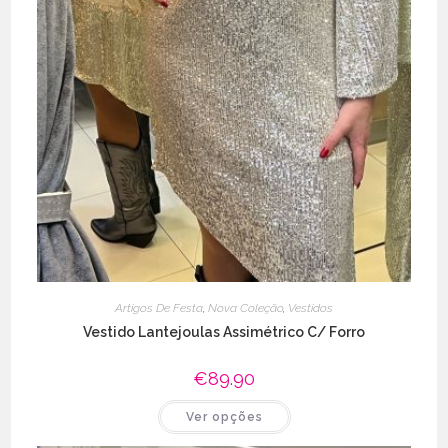
Artigos De Festa
,
Nova Coleção
,
Vestidos
Vestido Lantejoulas Assimétrico C/ Forro
€
89.90
This
Ver opções
product
has
multiple