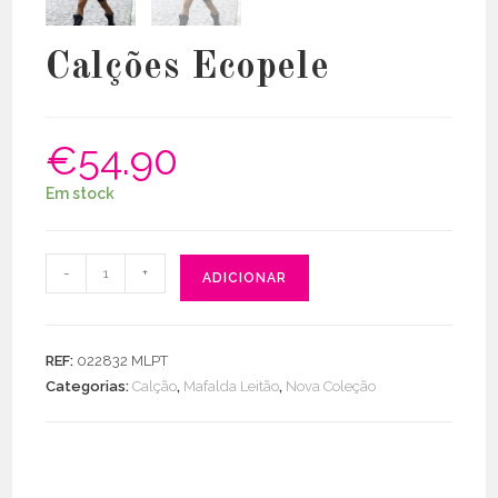
Calções Ecopele
€
54.90
Em stock
Quantidade
-
+
ADICIONAR
de
Calções
Ecopele
REF:
022832 MLPT
Categorias:
Calção
,
Mafalda Leitão
,
Nova Coleção