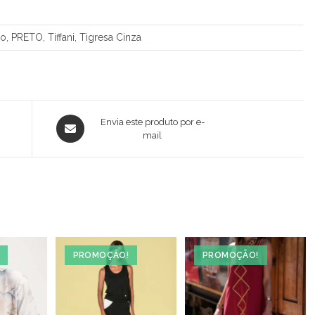
, PRETO, Tiffani, Tigresa Cinza
Opens
Envia este produto por e-
in
mail
a
new
window
PROMOÇÃO!
PROMOÇÃO!