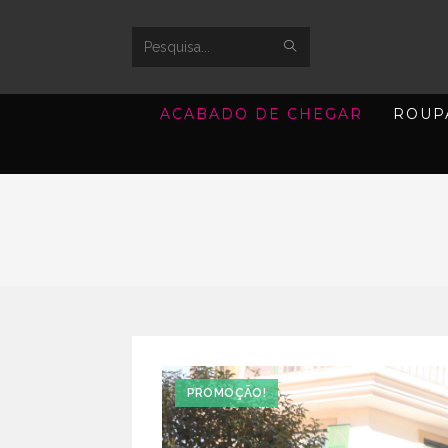
SUBMIT
Search
SEARCH
this
ACABADO DE CHEGAR
ROUP
website
PROMOÇÃO!