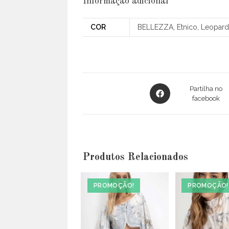
Informação adicional
COR
BELLEZZA, Etnico, Leopardo
Opens
Partilha no
in
facebook
a
new
window
Produtos Relacionados
PROMOÇÃO!
PROMOÇÃO!