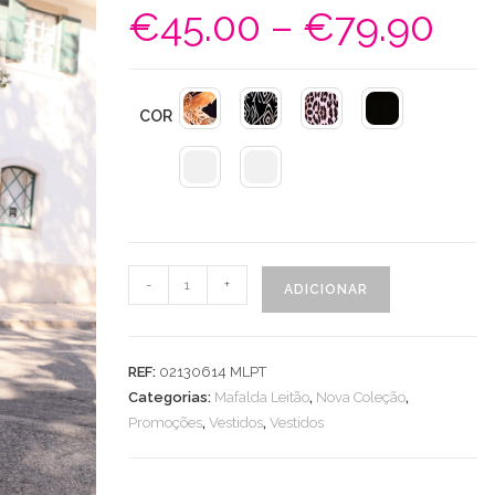
€
45.00
–
€
79.90
Price
range:
€45.00
through
€79.90
COR
Quantidade
-
+
ADICIONAR
de
Vestido
Midi
REF:
02130614 MLPT
Curto
Categorias:
Mafalda Leitão
,
Nova Coleção
,
Promoções
,
Vestidos
,
Vestidos