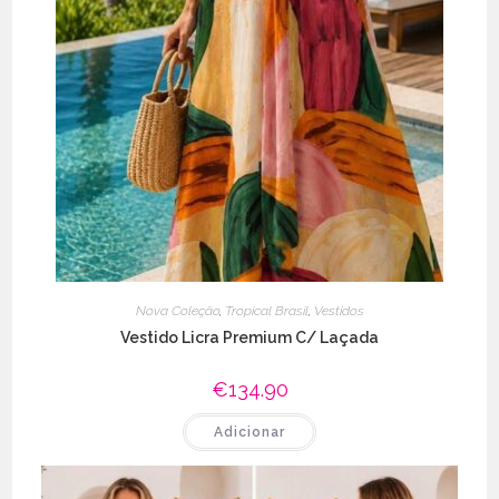
Nova Coleção
,
Tropical Brasil
,
Vestidos
Vestido Licra Premium C/ Laçada
€
134.90
Adicionar