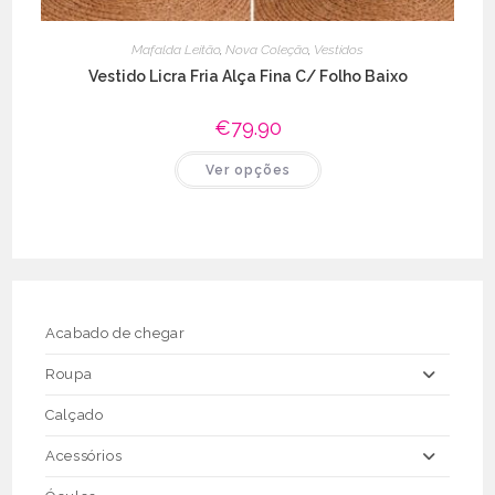
Mafalda Leitão
,
Nova Coleção
,
Vestidos
Vestido Licra Fria Alça Fina C/ Folho Baixo
€
79.90
This
Ver opções
product
has
multiple
variants.
The
options
may
be
chosen
on
the
Acabado de chegar
product
page
Roupa
Calçado
Acessórios