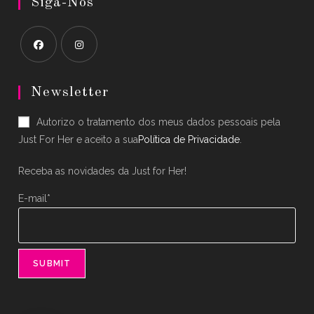
Siga-Nos
Opens
Opens
in
in
Newsletter
a
a
Autorizo o tratamento dos meus dados pessoais pela
new
new
Just For Her e aceito a sua
Política de Privacidade
.
tab
tab
Receba as novidades da Just for Her!
E-mail*