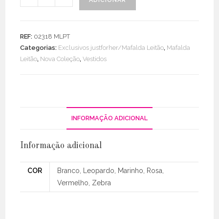
ADICIONAR
de
Vestido
Exclusivo
REF:
02318 MLPT
Decote
Categorias:
Exclusivos justforher/Mafalda Leitão
,
Mafalda
Drapeado
Leitão
,
Nova Coleção
,
Vestidos
C/
Abertura
Manga
INFORMAÇÃO ADICIONAL
Informação adicional
COR
Branco, Leopardo, Marinho, Rosa,
Vermelho, Zebra