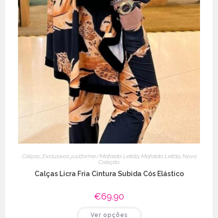
Calças
,
Exclusivos justforher/Mafalda Leitão
,
Mafalda Leitão
,
Nova
Coleção
Calças Licra Fria Cintura Subida Cós Elástico
€
69.90
This
Ver opções
product