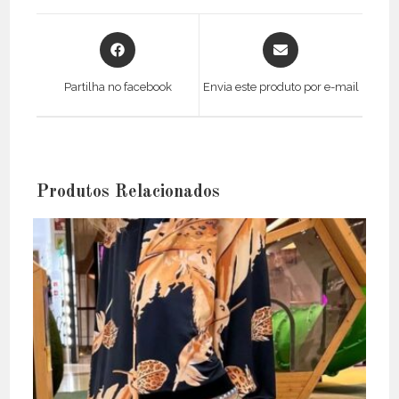
Opens
Opens
in
in
a
a
Partilha no facebook
Envia este produto por e-mail
new
new
window
window
Produtos Relacionados