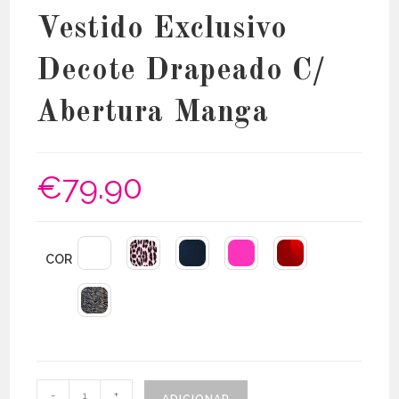
Vestido Exclusivo
Decote Drapeado C/
Abertura Manga
€
79.90
COR
Quantidade
-
+