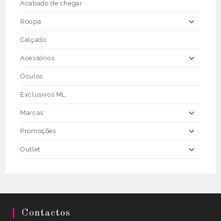
the
Acabado de chegar
product
page
Roupa
Calçado
Acessórios
Óculos
Exclusivos ML
Marcas
Promoções
Outlet
Contactos