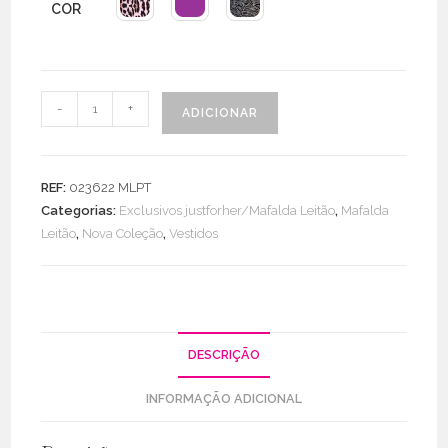
COR
Quantidade
-
+
ADICIONAR
de
Vestido
Exclusivo
REF:
023622 MLPT
Gola
Categorias:
Exclusivos justforher/Mafalda Leitão
,
Mafalda
Padre
Leitão
,
Nova Coleção
,
Vestidos
DESCRIÇÃO
INFORMAÇÃO ADICIONAL