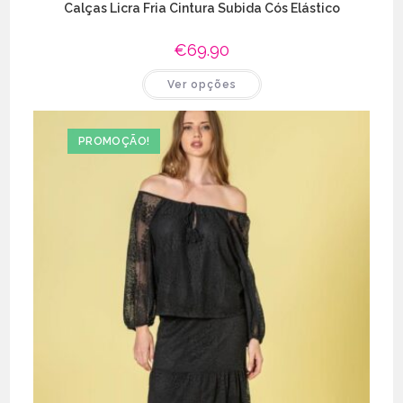
Calças Licra Fria Cintura Subida Cós Elástico
€
69.90
This
Ver opções
product
has
multiple
variants.
The
PROMOÇÃO!
options
may
be
chosen
on
the
product
page