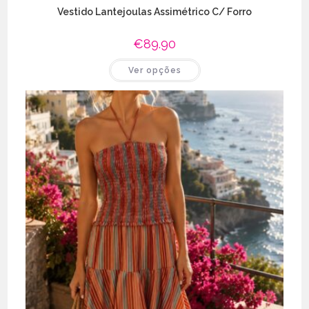
Vestido Lantejoulas Assimétrico C/ Forro
€
89.90
This
Ver opções
product
has
multiple
variants.
The
options
may
be
chosen
on
the
product
page