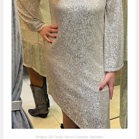
Artigos De Festa
,
Nova Coleção
,
Vestidos