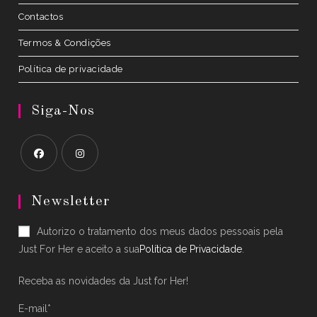
Contactos
Termos & Condições
Política de privacidade
Siga-Nos
Opens
Opens
in
in
Newsletter
a
a
Autorizo o tratamento dos meus dados pessoais pela
new
new
Just For Her e aceito a sua
Política de Privacidade
.
tab
tab
Receba as novidades da Just for Her!
E-mail*