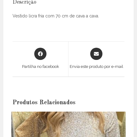
Descrição
Vestido licra fria com 70 cm de cava a cava.
Opens
Opens
in
in
a
a
Partilha no facebook
Envia este produto por e-mail
new
new
window
window
Produtos Relacionados