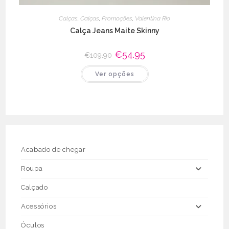
Calças
,
Calças
,
Promoções
,
Valentina Rio
Calça Jeans Maite Skinny
O
€
54.95
O
€
109.90
preço
preço
original
atual
This
Ver opções
era:
é:
product
€109.90.
€54.95.
has
multiple
variants.
The
options
may
be
chosen
on
the
Acabado de chegar
product
page
Roupa
Calçado
Acessórios
Óculos