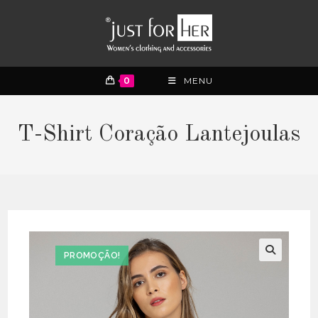
0
MENU
T-Shirt Coração Lantejoulas
PROMOÇÃO!
🔍