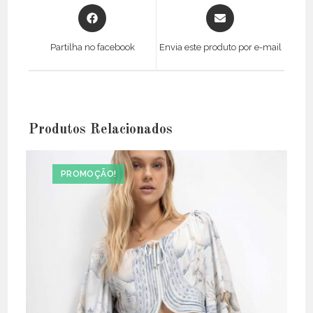
Opens
Opens
in
in
a
a
Partilha no facebook
Envia este produto por e-mail
new
new
window
window
Produtos Relacionados
PROMOÇÃO!