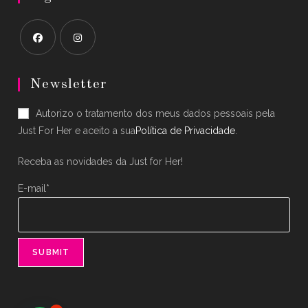
Opens
Opens
in
in
Newsletter
a
a
Autorizo o tratamento dos meus dados pessoais pela
new
new
Just For Her e aceito a sua
Política de Privacidade
.
tab
tab
Receba as novidades da Just for Her!
E-mail*