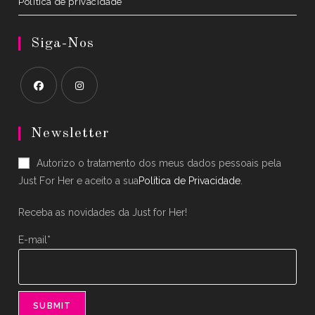
Política de privacidade
Siga-Nos
Opens
Opens
in
in
Newsletter
a
a
Autorizo o tratamento dos meus dados pessoais pela
new
new
Just For Her e aceito a sua
Política de Privacidade
.
tab
tab
Receba as novidades da Just for Her!
E-mail*