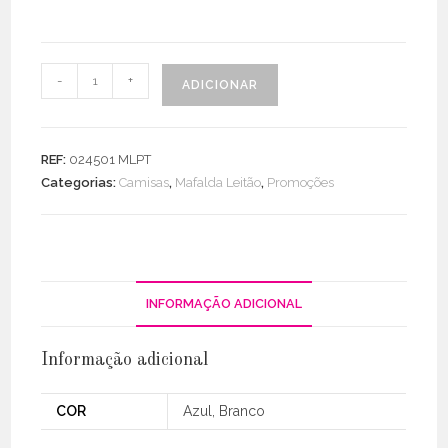
Quantidade
-
+
ADICIONAR
de
Camisa
Gola
REF:
024501 MLPT
Padre
Categorias:
Camisas
,
Mafalda Leitão
,
Promoções
Oversize
INFORMAÇÃO ADICIONAL
Informação adicional
COR
Azul, Branco