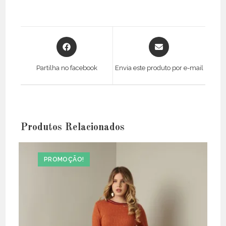
Opens
Opens
in
in
a
a
Partilha no facebook
Envia este produto por e-mail
new
new
window
window
Produtos Relacionados
PROMOÇÃO!