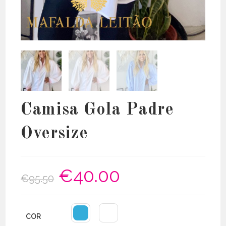
Camisa Gola Padre
Oversize
€
40.00
O
O
€
95.50
preço
preço
original
atual
era:
é:
€95.50.
€40.00.
COR