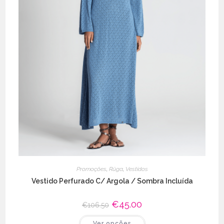
Promoções
,
Rüga
,
Vestidos
Vestido Perfurado C/ Argola / Sombra Incluída
O
€
45.00
O
€
106.50
preço
preço
original
atual
This
Ver opções
era:
é: