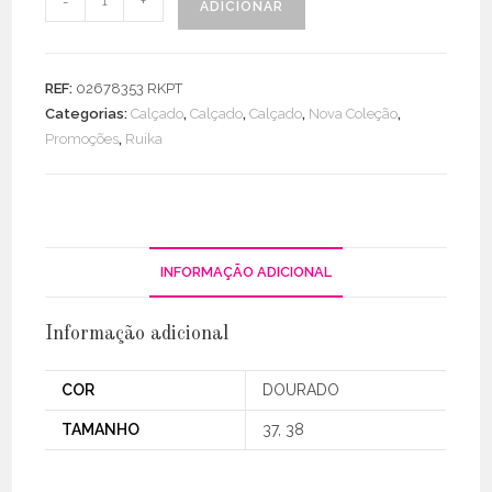
-
+
ADICIONAR
de
Sandália
Pele
REF:
02678353 RKPT
/
Categorias:
Calçado
,
Calçado
,
Calçado
,
Nova Coleção
,
Ráfia
Promoções
,
Ruika
C/
Brilhantes
INFORMAÇÃO ADICIONAL
Informação adicional
COR
DOURADO
TAMANHO
37, 38