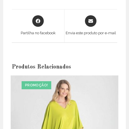
Opens
Opens
in
in
a
a
Partilha no facebook
Envia este produto por e-mail
new
new
window
window
Produtos Relacionados
PROMOÇÃO!