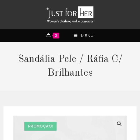
0
MENU
Sandália Pele / Ráfia C/
Brilhantes
PROMOÇÃO!
🔍