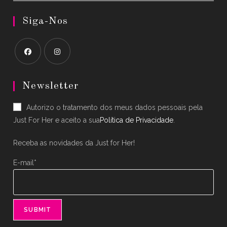
Siga-Nos
Opens
Opens
in
in
Newsletter
a
a
Autorizo o tratamento dos meus dados pessoais pela
new
new
Just For Her e aceito a sua
Política de Privacidade
.
tab
tab
Receba as novidades da Just for Her!
E-mail*