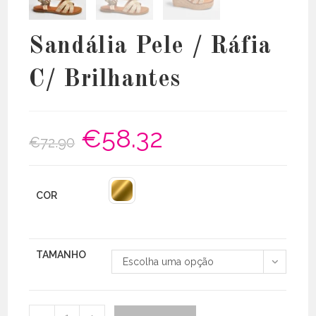
Sandália Pele / Ráfia
C/ Brilhantes
€
58.32
O
O
€
72.90
preço
preço
original
atual
era:
é:
€72.90.
€58.32.
COR
TAMANHO
Escolha uma opção
Quantidade