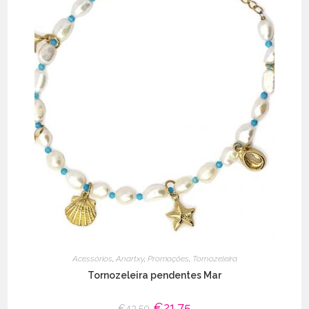
Acessórios
,
Anartxy
,
Promoções
,
Tornozeleira
Tornozeleira pendentes Mar
O
€
21.75
O
€
43.50