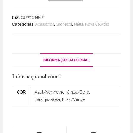
Echarpe
Bicolor
REF:
023770 NFPT
C/
Categorias:
Acessórios
,
Cachecol
,
Nafta
,
Nova Coleção
Franjas
INFORMAÇÃO ADICIONAL
Informação adicional
COR
Azul/Vermelho, Cinza/Beije,
Laranja/Rosa, Lilás/Verde