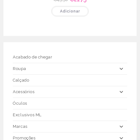
preço
preço
original
atual
Adicionar
era:
é:
€43.50.
€21.75.
Acabado de chegar
Roupa
Calçado
Acessórios
Óculos
Exclusivos ML
Marcas
Promoções