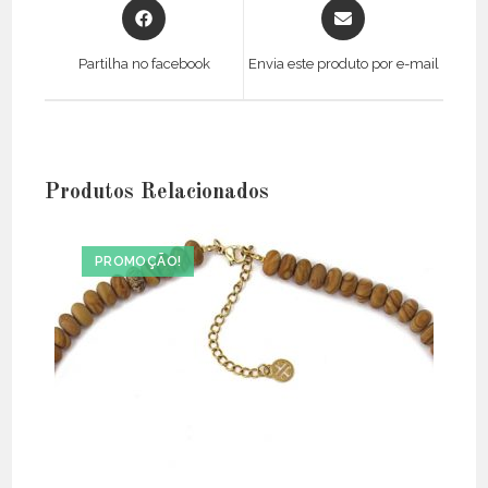
Opens
Opens
in
in
a
a
Partilha no facebook
Envia este produto por e-mail
new
new
window
window
Produtos Relacionados
PROMOÇÃO!