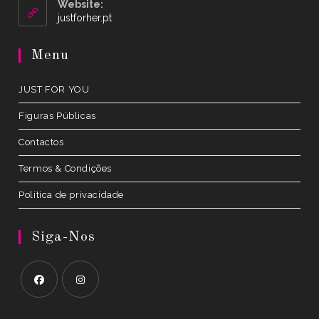
your
Website:
application
Opens
justforher.pt
in
a
Menu
new
tab
JUST FOR YOU
Figuras Públicas
Contactos
Termos & Condições
Política de privacidade
Siga-Nos
Opens
Opens