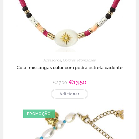
Acessórios
,
Colares
,
Promoções
Colar missangas color com pedra estrela cadente
O
€
13.50
O
€
27.00
preço
preço
original
atual
Adicionar
era:
é:
€27.00.
€13.50.
PROMOÇÃO!