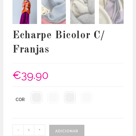
Echarpe Bicolor C/
Franjas
€
39.90
COR
Quantidade
-
+
ADICIONAR
de