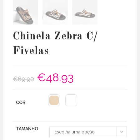
Chinela Zebra C/
Fivelas
€
48.93
O
O
€
69.90
preço
preço
original
atual
era:
é:
€69.90.
€48.93.
COR
TAMANHO
Escolha uma opção