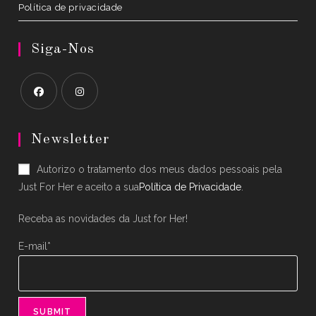
Política de privacidade
Siga-Nos
Opens
Opens
in
in
Newsletter
a
a
Autorizo o tratamento dos meus dados pessoais pela
new
new
Just For Her e aceito a sua
Política de Privacidade
.
tab
tab
Receba as novidades da Just for Her!
E-mail*