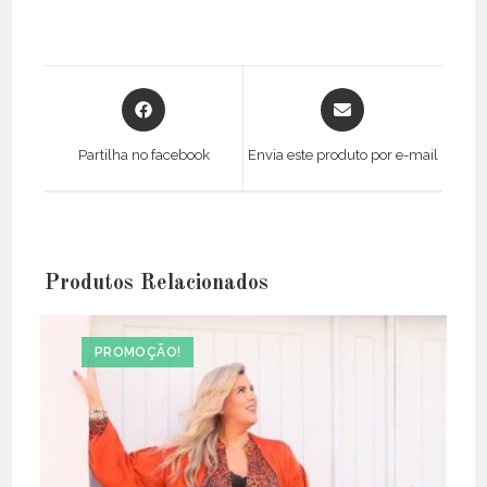
Opens
Opens
in
in
a
a
Partilha no facebook
Envia este produto por e-mail
new
new
window
window
Produtos Relacionados
PROMOÇÃO!