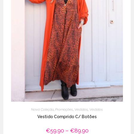
Nova Coleção
,
Promoções
,
Vestidos
,
Vestidos
Vestido Comprido C/ Botões
€
59.90
–
€
89.90
Price
range: