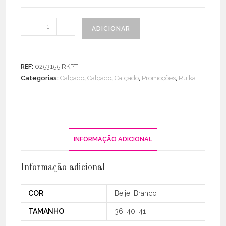
Quantidade
-
+
ADICIONAR
de
Chinela
Zebra
REF:
0253155 RKPT
C/
Categorias:
Calçado
,
Calçado
,
Calçado
,
Promoções
,
Ruika
Fivelas
INFORMAÇÃO ADICIONAL
Informação adicional
COR
Beije, Branco
TAMANHO
36, 40, 41