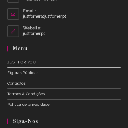
Email:
Opens
justforher@justforher.pt
in
your
Website:
application
Opens
justforher.pt
in
a
Menu
new
tab
JUST FOR YOU
Figuras Públicas
Contactos
Termos & Condições
Política de privacidade
Siga-Nos