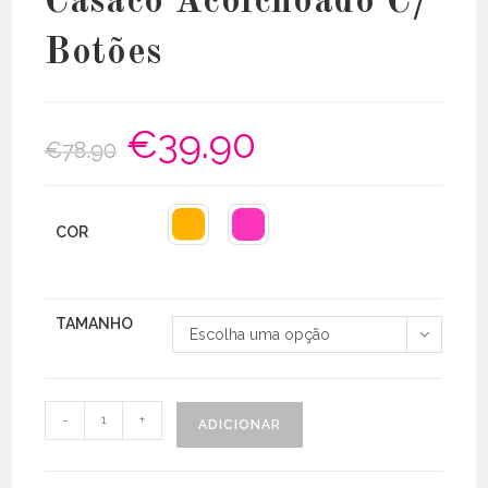
Casaco Acolchoado C/
Botões
€
39.90
O
O
€
78.90
preço
preço
original
atual
era:
é:
€78.90.
€39.90.
COR
TAMANHO
Escolha uma opção
Quantidade
-
+
ADICIONAR
de
Casaco