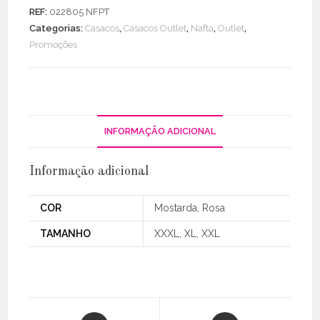
Acolchoado
REF:
022805 NFPT
C/
Categorias:
Casacos
,
Casacos Outlet
,
Nafta
,
Outlet
,
Botões
Promoções
INFORMAÇÃO ADICIONAL
Informação adicional
COR
Mostarda, Rosa
TAMANHO
XXXL, XL, XXL
Opens
Opens