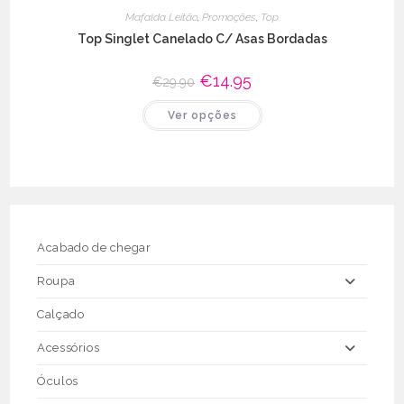
Mafalda Leitão
,
Promoções
,
Top
Top Singlet Canelado C/ Asas Bordadas
O
€
14.95
O
€
29.90
preço
preço
original
atual
This
Ver opções
era:
é:
product
€29.90.
€14.95.
has
multiple
variants.
The
options
may
be
chosen
on
the
Acabado de chegar
product
page
Roupa
Calçado
Acessórios
Óculos