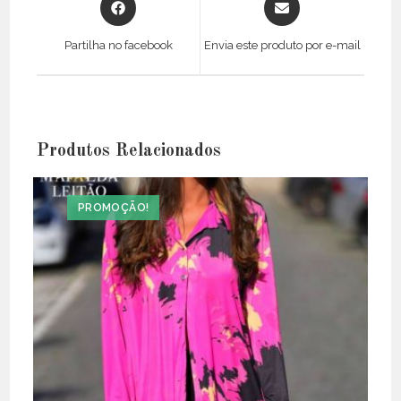
in
in
a
a
Partilha no facebook
Envia este produto por e-mail
new
new
window
window
Produtos Relacionados
PROMOÇÃO!