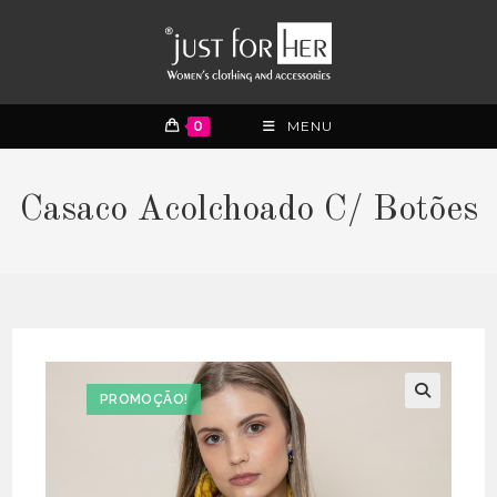
0
MENU
Casaco Acolchoado C/ Botões
PROMOÇÃO!
🔍