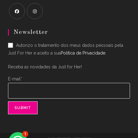
Opens
Opens
in
in
Newsletter
a
a
Autorizo o tratamento dos meus dados pessoais pela
new
new
Just For Her e aceito a sua
Política de Privacidade
.
tab
tab
Receba as novidades da Just for Her!
E-mail*
1