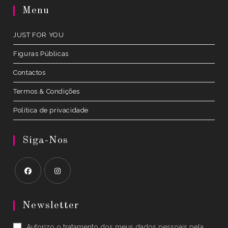
a
Menu
new
tab
JUST FOR YOU
Figuras Públicas
Contactos
Termos & Condições
Política de privacidade
Siga-Nos
Opens
Opens
in
in
Newsletter
a
a
Autorizo o tratamento dos meus dados pessoais pela
new
new