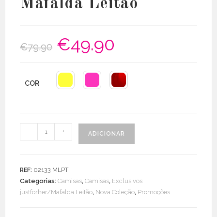
Mafalda Leitão
€
49.90
O
O
€
79.90
preço
preço
original
atual
era:
é:
€79.90.
€49.90.
COR
Quantidade
-
+
ADICIONAR
de
Camisa
Lisa
REF:
02133 MLPT
Exclusiva
Categorias:
Camisas
,
Camisas
,
Exclusivos
Mafalda
justforher/Mafalda Leitão
,
Nova Coleção
,
Promoções
Leitão