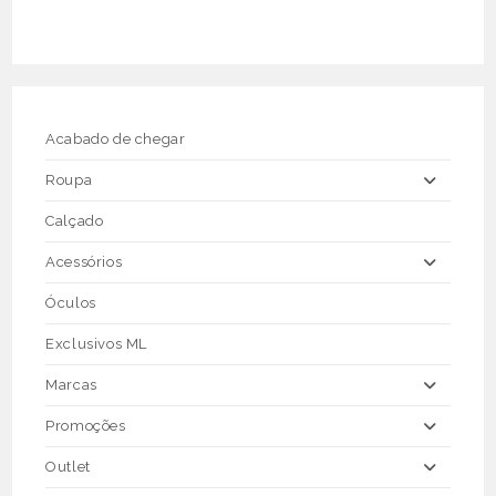
multiple
variants.
The
options
may
be
chosen
on
the
Acabado de chegar
product
page
Roupa
Calçado
Acessórios
Óculos
Exclusivos ML
Marcas
Promoções
Outlet