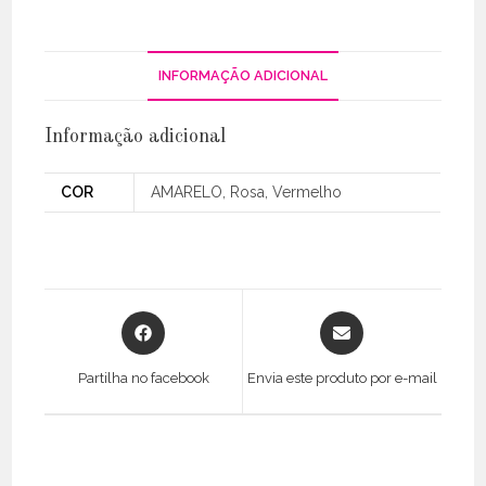
INFORMAÇÃO ADICIONAL
Informação adicional
COR
AMARELO, Rosa, Vermelho
Opens
Opens
in
in
a
a
Partilha no facebook
Envia este produto por e-mail
new
new
window
window