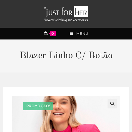
0
MENU
Blazer Linho C/ Botão
PROMOÇÃO!
🔍