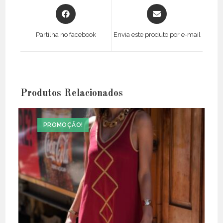
Opens
Opens
in
in
a
a
Partilha no facebook
Envia este produto por e-mail
new
new
window
window
Produtos Relacionados
PROMOÇÃO!