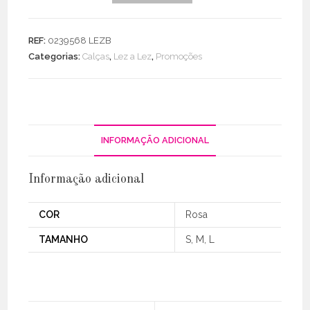
Blazer
Linho
REF:
0239568 LEZB
C/
Categorias:
Calças
,
Lez a Lez
,
Promoções
Botão
INFORMAÇÃO ADICIONAL
Informação adicional
COR
Rosa
TAMANHO
S, M, L