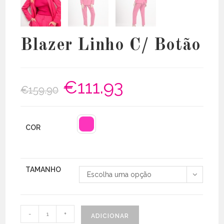
Blazer Linho C/ Botão
€
111.93
O
O
€
159.90
preço
preço
original
atual
era:
é:
€159.90.
€111.93.
COR
TAMANHO
Escolha uma opção
Quantidade
-
+
ADICIONAR
de