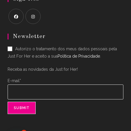
Opens
Opens
in
in
Newsletter
a
a
Autorizo o tratamento dos meus dados pessoais pela
new
new
Just For Her e aceito a sua
Política de Privacidade
.
tab
tab
Receba as novidades da Just for Her!
E-mail*