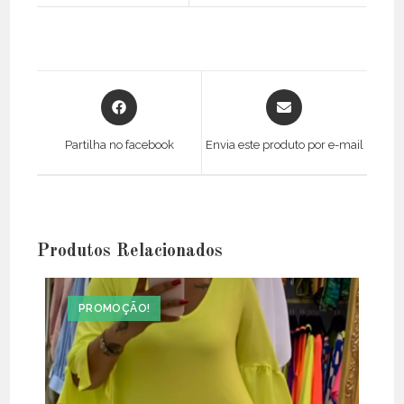
Opens
Opens
in
in
a
a
Partilha no facebook
Envia este produto por e-mail
new
new
window
window
Produtos Relacionados
PROMOÇÃO!