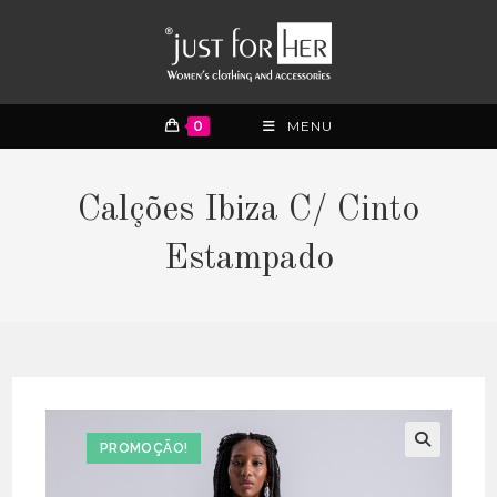
0
MENU
Calções Ibiza C/ Cinto
Estampado
PROMOÇÃO!
🔍