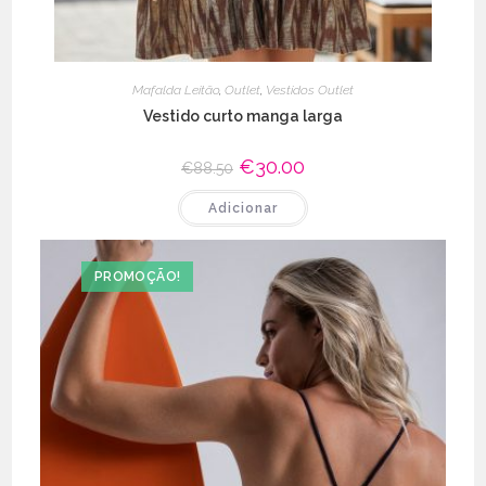
Mafalda Leitão
,
Outlet
,
Vestidos Outlet
Vestido curto manga larga
O
€
30.00
O
€
88.50
preço
preço
original
atual
Adicionar
era:
é:
€88.50.
€30.00.
PROMOÇÃO!