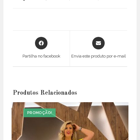
Opens
Opens
in
in
a
a
Partilha no facebook
Envia este produto por e-mail
new
new
window
window
Produtos Relacionados
PROMOÇÃO!