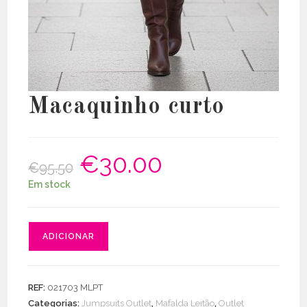
Macaquinho curto
€
30.00
O
O
€
95.50
preço
preço
original
atual
Em stock
era:
é:
€95.50.
€30.00.
Quantidade
ADICIONAR
de
Macaquinho
curto
REF:
021703 MLPT
Categorias:
Jumpsuits Outlet
,
Mafalda Leitão
,
Outlet