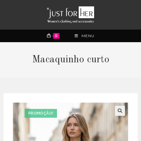
0
MENU
Macaquinho curto
PROMOÇÃO!
🔍