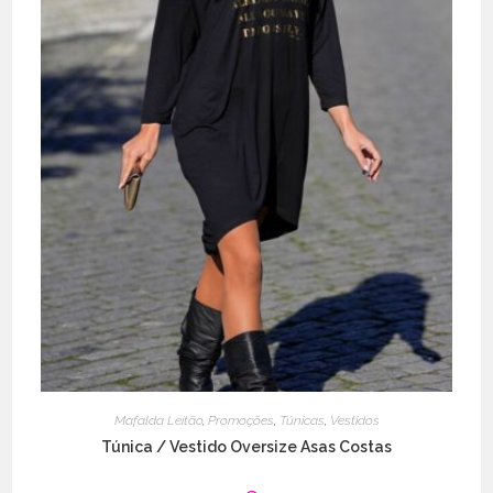
page
Mafalda Leitão
,
Promoções
,
Túnicas
,
Vestidos
Túnica / Vestido Oversize Asas Costas