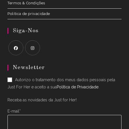
Termos & Condições
Política de privacidade
Siga-Nos
Opens
Opens
in
in
Newsletter
a
a
Autorizo o tratamento dos meus dados pessoais pela
new
new
Just For Her e aceito a sua
Política de Privacidade
.
tab
tab
Receba as novidades da Just for Her!
E-mail*