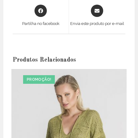
Opens
Opens
in
in
a
a
Partilha no facebook
Envia este produto por e-mail
new
new
window
window
Produtos Relacionados
PROMOÇÃO!