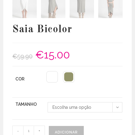
Saia Bicolor
€
15.00
O
O
€
59.90
preço
preço
original
atual
era:
é:
€59.90.
€15.00.
COR
TAMANHO
Escolha uma opção
Quantidade
-
+
ADICIONAR