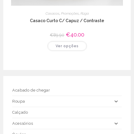
Casacos
,
Promoções
,
Rüga
Casaco Curto C/ Capuz / Contraste
O
€
40.00
O
€
89.90
preço
preço
original
atual
This
Ver opções
era:
é:
product
€89.90.
€40.00.
has
multiple
variants.
The
options
may
be
chosen
on
the
Acabado de chegar
product
page
Roupa
Calçado
Acessórios