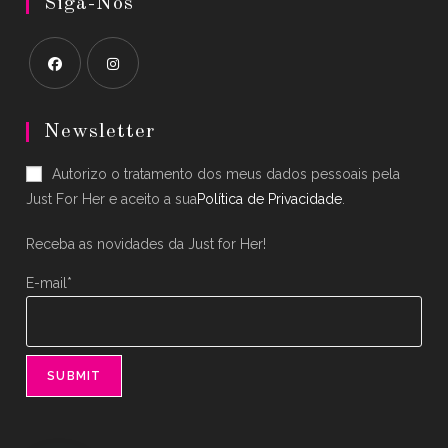
Siga-Nos
Opens
Opens
in
in
Newsletter
a
a
Autorizo o tratamento dos meus dados pessoais pela
new
new
Just For Her e aceito a sua
Política de Privacidade
.
tab
tab
Receba as novidades da Just for Her!
E-mail*