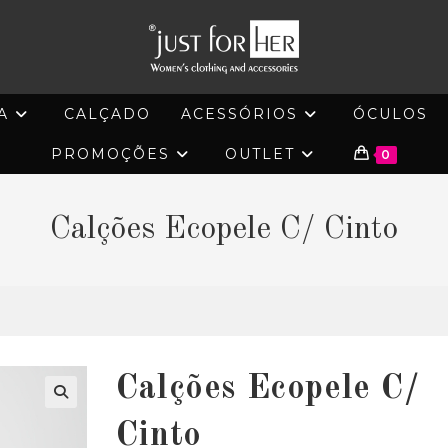
A
CALÇADO
ACESSÓRIOS
ÓCULOS
PROMOÇÕES
OUTLET
0
Calções Ecopele C/ Cinto
Calções Ecopele C/
🔍
Cinto