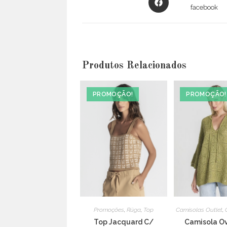
in
facebook
a
new
window
Produtos Relacionados
PROMOÇÃO!
PROMOÇÃO!
Promoções
,
Rüga
,
Top
Camisolas Outlet
,
Top Jacquard C/
Camisola Ov