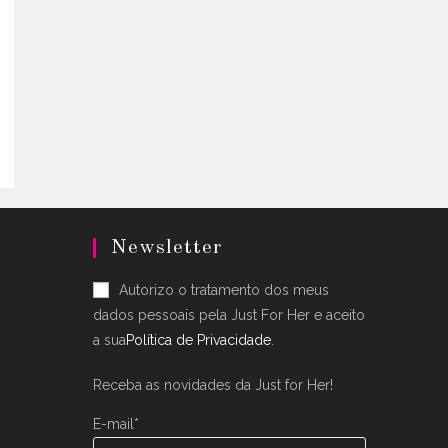
uct
.
ple
nts.
ons
en
Newsletter
uct
Autorizo o tratamento dos meus
dados pessoais pela Just For Her e aceito
a sua
Política de Privacidade
.
Receba as novidades da Just for Her!
E-mail*