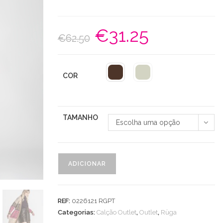
€
31.25
O
O
€
62.50
preço
preço
original
atual
era:
é:
€62.50.
€31.25.
COR
TAMANHO
Escolha uma opção
Quantidade
ADICIONAR
de
Calções
Ecopele
REF:
0226121 RGPT
C/
Categorias:
Calção Outlet
,
Outlet
,
Rüga
Cinto