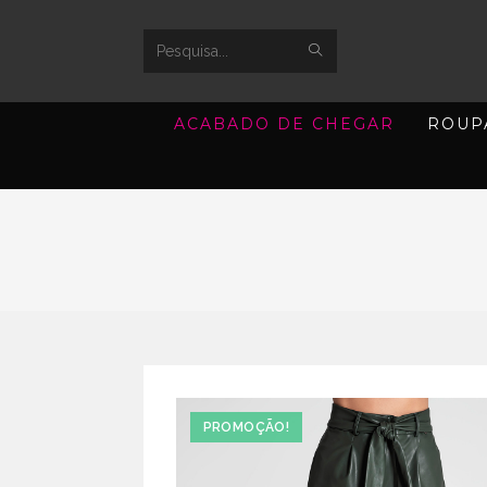
SUBMIT
Search
SEARCH
this
ACABADO DE CHEGAR
ROUP
website
PROMOÇÃO!