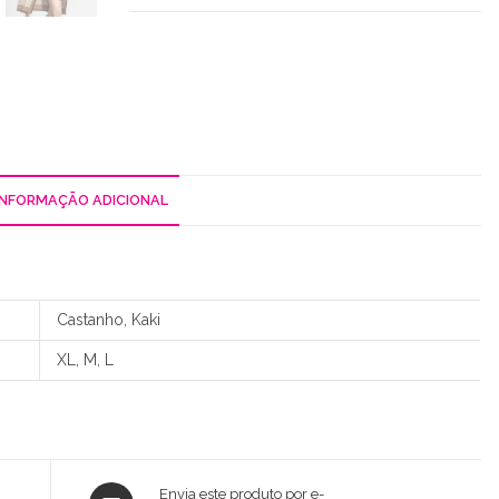
INFORMAÇÃO ADICIONAL
Castanho, Kaki
XL, M, L
Opens
Envia este produto por e-