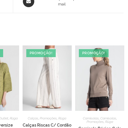
in
mail
a
new
window
PROMOÇÃO!
PROMOÇÃO!
Outlet
,
Rüga
Calças
,
Promoções
,
Rüga
Camisolas
,
Camisolas
,
Promoções
,
Rüga
ersize
Calças Riscas C/ Cordão