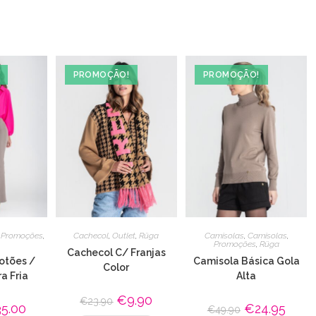
PROMOÇÃO!
PROMOÇÃO!
,
Promoções
,
Cachecol
,
Outlet
,
Rüga
Camisolas
,
Camisolas
,
Promoções
,
Rüga
Cachecol C/ Franjas
otões /
Camisola Básica Gola
Color
a Fria
Alta
O
€
9.90
O
€
23.90
35.00
O
O
€
24.95
O
preço
preço
€
49.90