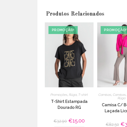
Produtos Relacionados
PROMOÇÃO!
PROMOÇÃO!
Promoções
,
Rüga
,
T-shirt
Camisas
,
Camisas
Rüga
T-Shirt Estampada
Camisa C/ B
Dourado RG
Laçada Licr
O
€
15.00
O
€
32.90
O
€
preço
preço
€
82.50