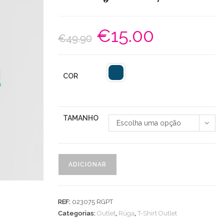
€
15.00
O
O
€
49.90
preço
preço
original
atual
era:
é:
€49.90.
€15.00.
COR
TAMANHO
Escolha uma opção
Quantidade
ADICIONAR
de
T-
shirt
REF:
023075 RGPT
C/
Categorias:
Outlet
,
Rüga
,
T-Shirt Outlet
Lantejoulas