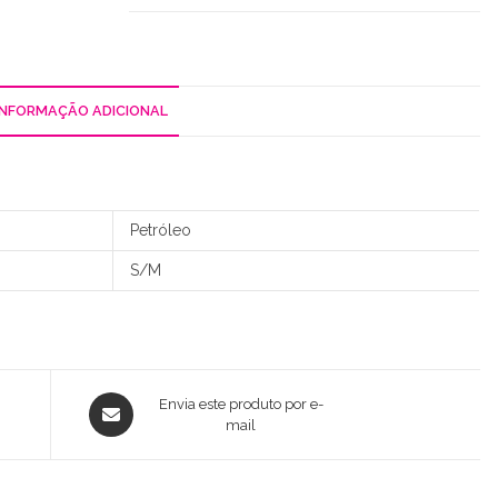
/
Bolso
INFORMAÇÃO ADICIONAL
Petróleo
S/M
Opens
Envia este produto por e-
in
mail
a
new
window