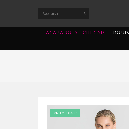
SUBMIT
Search
SEARCH
this
ACABADO DE CHEGAR
ROUP
website
PROMOÇÃO!