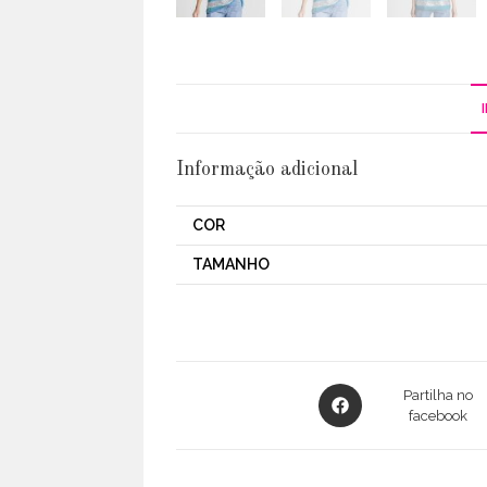
Informação adicional
COR
TAMANHO
Opens
Partilha no
in
facebook
a
new
window