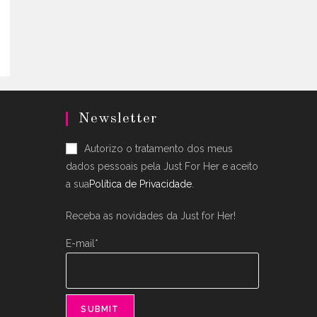
uct
.
ple
nts.
ons
en
Newsletter
uct
Autorizo o tratamento dos meus
dados pessoais pela Just For Her e aceito
a sua
Política de Privacidade
.
Receba as novidades da Just for Her!
E-mail*