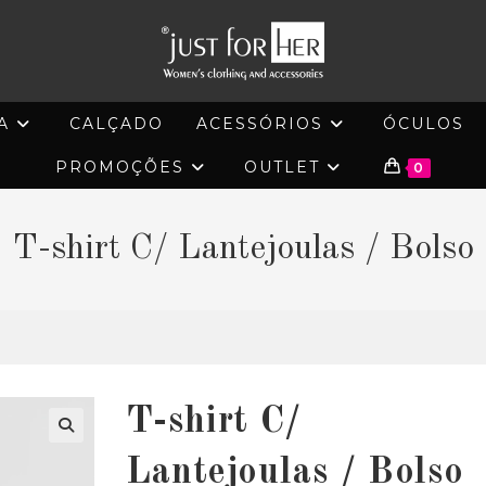
A
CALÇADO
ACESSÓRIOS
ÓCULOS
PROMOÇÕES
OUTLET
0
T-shirt C/ Lantejoulas / Bolso
T-shirt C/
🔍
Lantejoulas / Bolso