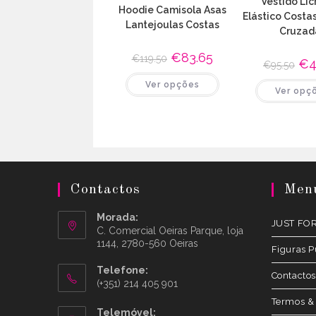
Vestido Lic
Hoodie Camisola Asas
Elástico Costa
Lantejoulas Costas
Cruzad
O
€
83.65
O
€
119.50
O
€
4
€
95.50
preço
preço
pre
original
atual
This
orig
Ver opções
era:
é:
product
Ver opç
era:
€119.50.
€83.65.
has
€95
multiple
variants.
The
options
may
be
chosen
on
the
Contactos
Men
product
page
Morada:
JUST FO
C. Comercial Oeiras Parque, loja
1144, 2780-560 Oeiras
Figuras P
Telefone:
Contactos
(+351) 214 405 901
Termos &
Telemóvel: