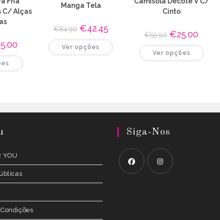
ra Fria
Camisola Decote V C/
Manga Tela
s C/ Alças
Cinto
as
O
€
42.45
O
€
84.90
O
€
25.00
O
preço
preço
€
59.90
preço
preço
original
atual
This
5.00
O
original
atual
Ver opções
era:
é:
This
product
ço
preço
Ver opções
era:
é:
€84.90.
€42.45.
prod
has
inal
atual
This
€59.90.
€25.00
has
multiple
ões
é:
product
multi
variants.
.50.
€45.00.
has
varia
The
multiple
The
options
variants.
opti
may
The
may
be
options
be
chosen
may
chos
on
be
on
the
chosen
the
product
on
prod
u
Siga-Nos
page
the
page
product
page
R YOU
úblicas
Opens
Opens
in
in
a
a
 Condições
new
new