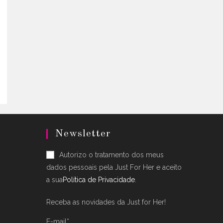
uct
.
ple
nts.
ons
en
uct
Newsletter
Autorizo o tratamento dos meus
dados pessoais pela Just For Her e aceito
a sua
Política de Privacidade
.
Receba as novidades da Just for Her!
E-mail*