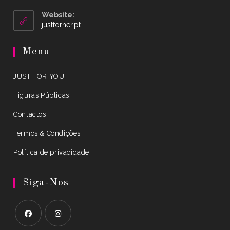
in
your
Website:
application
Opens
justforher.pt
in
a
Menu
new
tab
JUST FOR YOU
Figuras Públicas
Contactos
Termos & Condições
Política de privacidade
Siga-Nos