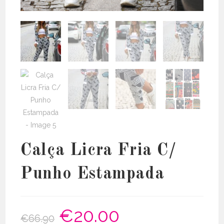
Calça Licra Fria C/
Punho Estampada
€
20.00
O
O
€
66.90
preço
preço
original
atual