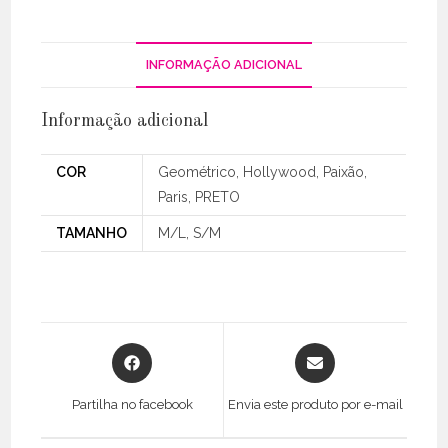
Estampada
INFORMAÇÃO ADICIONAL
Informação adicional
COR
Geométrico, Hollywood, Paixão,
Paris, PRETO
TAMANHO
M/L, S/M
Opens
Opens
in
in
a
a
Partilha no facebook
Envia este produto por e-mail
new
new
window
window