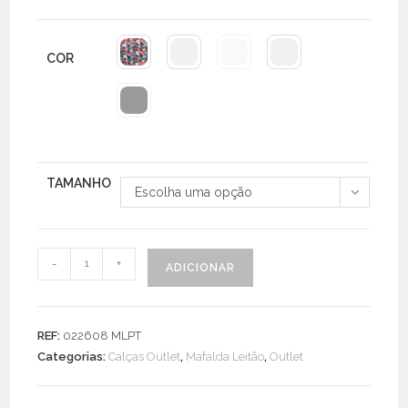
era:
é:
€66.90.
€20.00.
COR
TAMANHO
Escolha uma opção
Quantidade
-
+
ADICIONAR
de
Calça
Licra
REF:
022608 MLPT
Fria
Categorias:
Calças Outlet
,
Mafalda Leitão
,
Outlet
C/
Punho