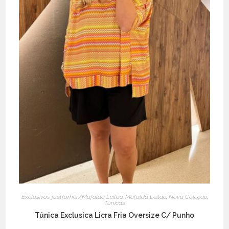
page
Exclusivos justforher/Mafalda Leitão
,
Mafalda Leitão
,
Nova Coleção
,
Túnicas
Túnica Exclusica Licra Fria Oversize C/ Punho