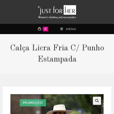
0
MENU
Calça Licra Fria C/ Punho
Estampada
PROMOÇÃO!
🔍