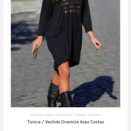
page
Mafalda Leitão
,
Promoções
,
Túnicas
,
Vestidos
Túnica / Vestido Oversize Asas Costas