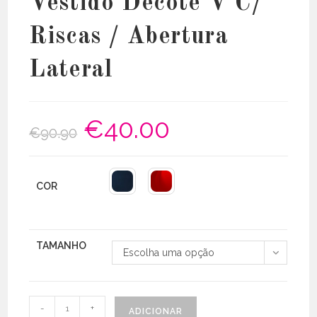
Vestido Decote V C/
Riscas / Abertura
Lateral
€
40.00
O
O
€
90.90
preço
preço
original
atual
era:
é:
€90.90.
€40.00.
COR
TAMANHO
Escolha uma opção
Quantidade
-
+
ADICIONAR