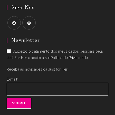
Siga-Nos
Opens
Opens
in
in
Newsletter
a
a
Autorizo o tratamento dos meus dados pessoais pela
new
new
Just For Her e aceito a sua
Política de Privacidade
.
tab
tab
Receba as novidades da Just for Her!
E-mail*