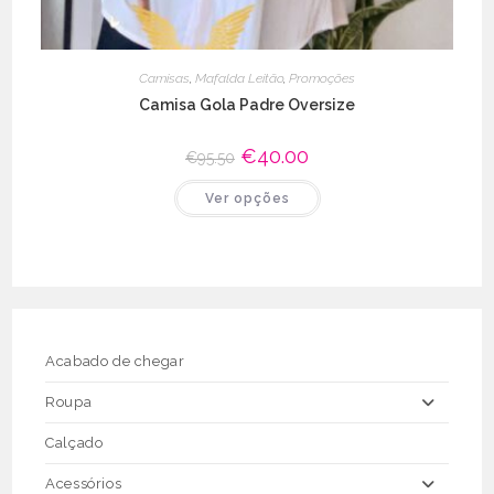
Camisas
,
Mafalda Leitão
,
Promoções
Camisa Gola Padre Oversize
O
€
40.00
O
€
95.50
preço
preço
original
atual
This
Ver opções
era:
é:
product
€95.50.
€40.00.
has
multiple
variants.
The
options
may
be
chosen
on
the
Acabado de chegar
product
page
Roupa
Calçado
Acessórios