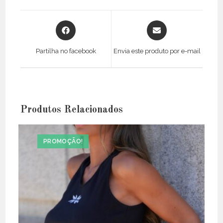
Opens
Opens
in
in
a
a
Partilha no facebook
Envia este produto por e-mail
new
new
window
window
Produtos Relacionados
PROMOÇÃO!