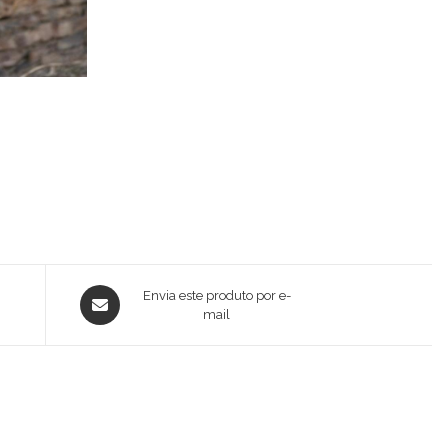
Opens
Envia este produto por e-
in
mail
a
new
window