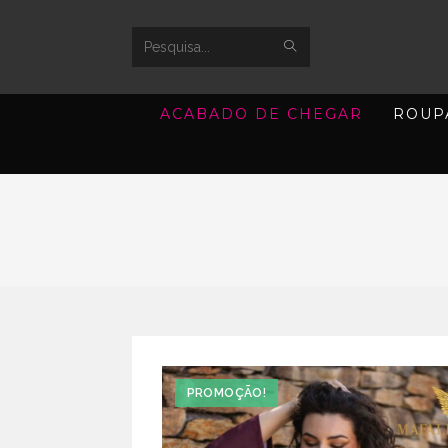
SUBMIT
Search
SEARCH
this
ACABADO DE CHEGAR
ROUP
website
PROMOÇÃO!