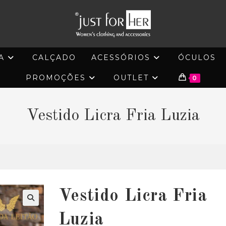
A
CALÇADO
ACESSÓRIOS
ÓCULOS
PROMOÇÕES
OUTLET
0
Vestido Licra Fria Luzia
Vestido Licra Fria
🔍
Luzia