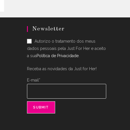
ons
en
Newsletter
uct
Autorizo o tratamento dos meus
dados pessoais pela Just For Her e aceito
a sua
Política de Privacidade
.
Receba as novidades da Just for Her!
E-mail*