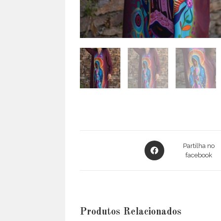
Opens
Partilha no
in
facebook
a
new
window
Produtos Relacionados