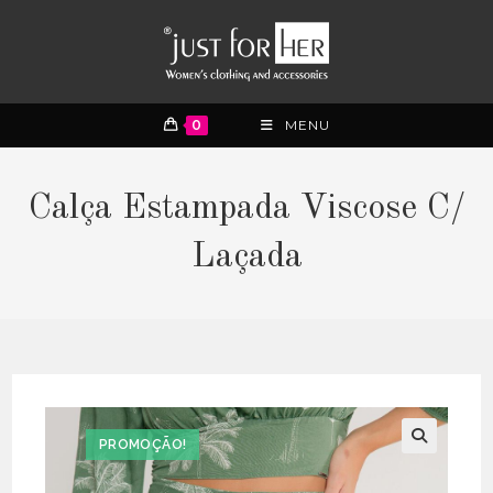
0
MENU
Calça Estampada Viscose C/
Laçada
PROMOÇÃO!
🔍