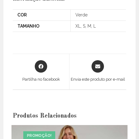
COR
Verde
TAMANHO
XL, S, M, L
Opens
Opens
in
in
a
a
Partilha no facebook
Envia este produto por e-mail
new
new
window
window
Produtos Relacionados
PROMOÇÃO!