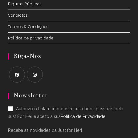
Figuras Públicas
Contactos
Termos & Condições
Política de privacidade
Siga-Nos
Opens
Opens
in
in
Newsletter
a
a
Autorizo o tratamento dos meus dados pessoais pela
new
new
Just For Her e aceito a sua
Política de Privacidade
.
tab
tab
Receba as novidades da Just for Her!