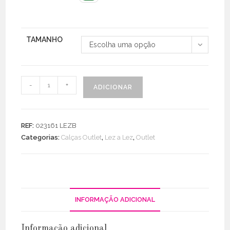
TAMANHO
Escolha uma opção
Quantidade
-
+
ADICIONAR
de
Calça
Estampada
REF:
023161 LEZB
Viscose
Categorias:
Calças Outlet
,
Lez a Lez
,
Outlet
C/
Laçada
INFORMAÇÃO ADICIONAL
Informação adicional