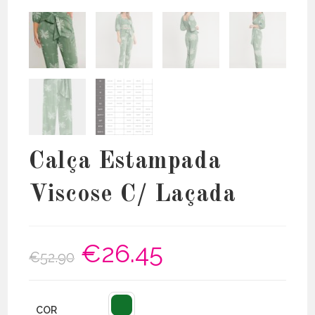
Calça Estampada
Viscose C/ Laçada
€
26.45
O
O
€
52.90
preço
preço
original
atual
era:
é:
€52.90.
€26.45.
COR