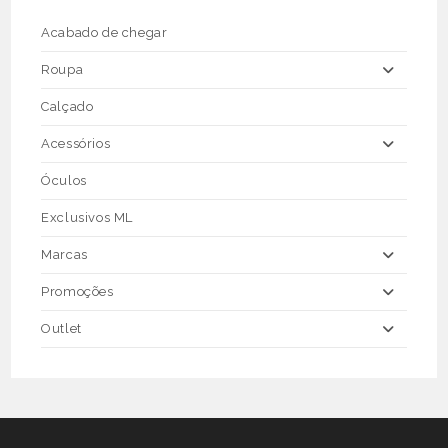
chosen
on
the
Acabado de chegar
product
page
Roupa
Calçado
Acessórios
Óculos
Exclusivos ML
Marcas
Promoções
Outlet