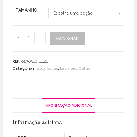
TAMANHO
Escolha uma opção
Quantidade
-
+
ADICIONAR
de
Body
Malha
REF:
0236318 LEZB
Rib
Categorias:
Body Outlet
,
Lez a Lez
,
Outlet
Canelada
INFORMAÇÃO ADICIONAL
Informação adicional