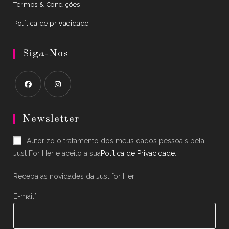
Termos & Condições
Política de privacidade
Siga-Nos
Opens
Opens
in
in
Newsletter
a
a
Autorizo o tratamento dos meus dados pessoais pela
new
new
Just For Her e aceito a sua
Política de Privacidade
.
tab
tab
Receba as novidades da Just for Her!
E-mail*