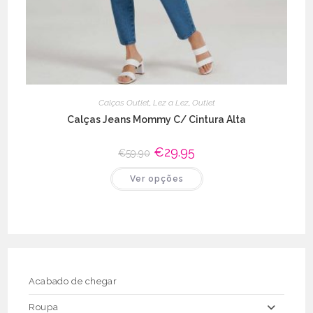
Calças Outlet
,
Lez a Lez
,
Outlet
Calças Jeans Mommy C/ Cintura Alta
O
€
29.95
O
€
59.90
preço
preço
original
atual
This
Ver opções
era:
é:
product
€59.90.
€29.95.
has
multiple
variants.
The
options
may
be
chosen
on
the
Acabado de chegar
product
page
Roupa