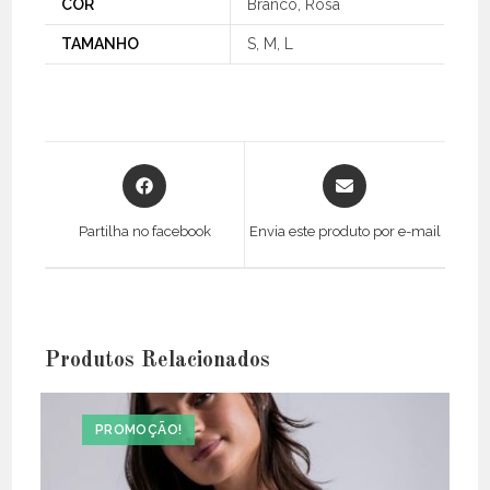
COR
Branco, Rosa
TAMANHO
S, M, L
Opens
Opens
in
in
a
a
Partilha no facebook
Envia este produto por e-mail
new
new
window
window
Produtos Relacionados
PROMOÇÃO!