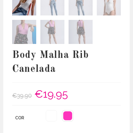
Body Malha Rib
Canelada
€
19.95
O
O
€
39.90
preço
preço
original
atual
era:
é:
€39.90.
€19.95.
COR