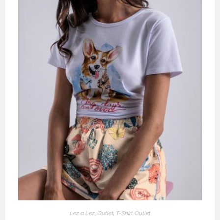
Lez a Lez
,
Outlet
,
T-Shirt Outlet