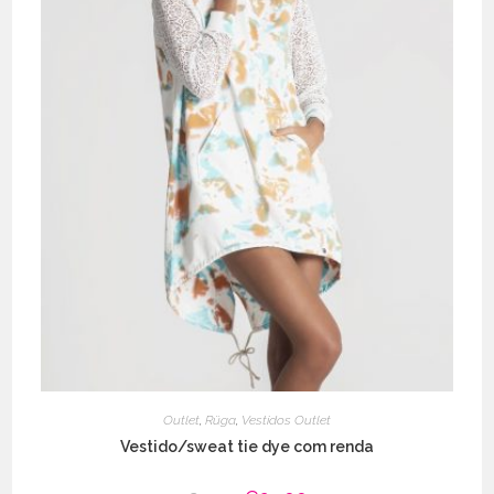
Outlet
,
Rüga
,
Vestidos Outlet
Vestido/sweat tie dye com renda