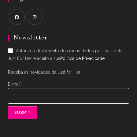
Opens
Opens
in
in
Newsletter
a
a
Autorizo o tratamento dos meus dados pessoais pela
new
new
Just For Her e aceito a sua
Política de Privacidade
.
tab
tab
Receba as novidades da Just for Her!
E-mail*