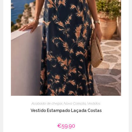
Acabado de chegar
,
Nova Coleção
,
Vestidos
Vestido Estampado Laçada Costas
€
59.90