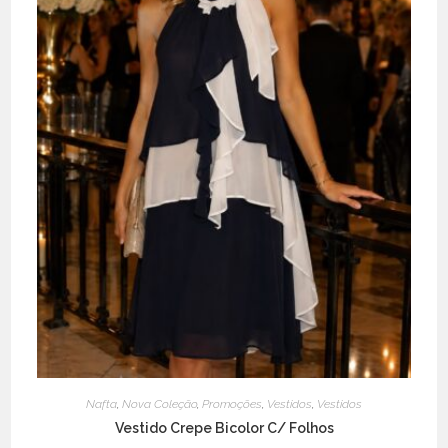
Nafta
,
Nova Coleção
,
Promoções
,
Vestidos
,
Vestidos
Vestido Crepe Bicolor C/ Folhos