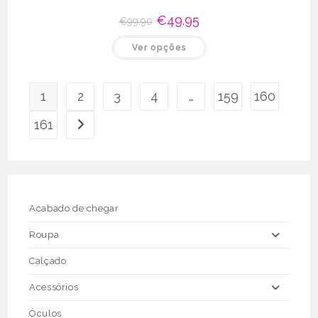
O
€
49.95
O
€
99.90
preço
preço
original
atual
This
Ver opções
era:
é:
product
€99.90.
€49.95.
has
multiple
variants.
The
1
2
3
4
…
159
160
options
may
be
161
chosen
on
the
product
page
Acabado de chegar
Roupa
Calçado
Acessórios
Óculos