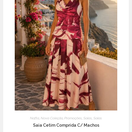
the
product
page
Nafta
,
Nova Coleção
,
Promoções
,
Saias
,
Saias
Saia Cetim Comprida C/ Machos