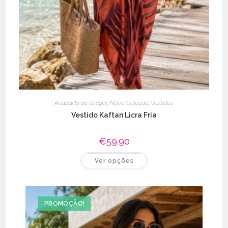
Acabado de chegar
,
Nova Coleção
,
Vestidos
Vestido Kaftan Licra Fria
€
59.90
This
Ver opções
product
has
multiple
variants.
The
options
PROMOÇÃO!
may
be
chosen
on