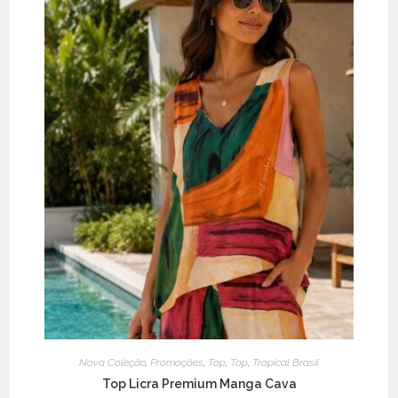
the
product
page
Nova Coleção
,
Promoções
,
Top
,
Top
,
Tropical Brasil
Top Licra Premium Manga Cava