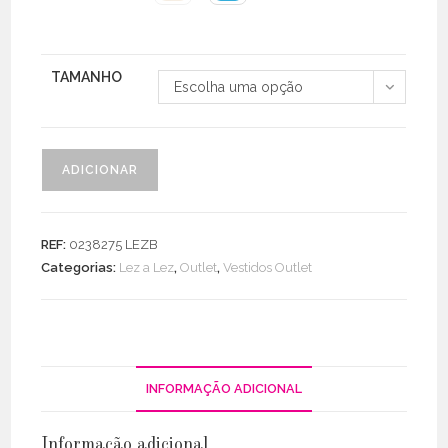
TAMANHO
Escolha uma opção
Quantidade
ADICIONAR
de
Vestido
S/
REF:
0238275 LEZB
Costas
Categorias:
Lez a Lez
,
Outlet
,
Vestidos Outlet
C/
Decote
Cruzado
INFORMAÇÃO ADICIONAL
Informação adicional