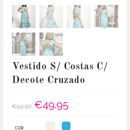
Vestido S/ Costas C/
Decote Cruzado
€
49.95
O
O
€
99.90
preço
preço
original
atual
era:
é:
€99.90.
€49.95.
COR