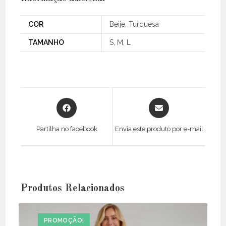
COR
Beije, Turquesa
TAMANHO
S, M, L
Opens
Opens
in
in
a
a
Partilha no facebook
Envia este produto por e-mail
new
new
window
window
Produtos Relacionados
PROMOÇÃO!