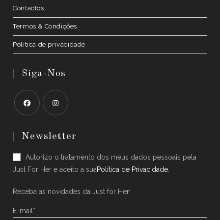
Contactos
Termos & Condições
Política de privacidade
Siga-Nos
Opens
Opens
in
in
Newsletter
a
a
Autorizo o tratamento dos meus dados pessoais pela
new
new
Just For Her e aceito a sua
Política de Privacidade
.
tab
tab
Receba as novidades da Just for Her!
E-mail*