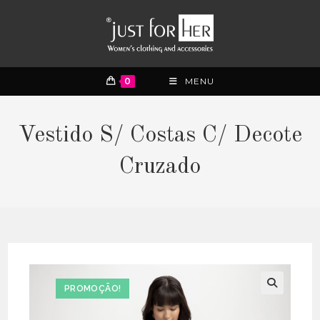
0
MENU
Vestido S/ Costas C/ Decote
Cruzado
PROMOÇÃO!
🔍