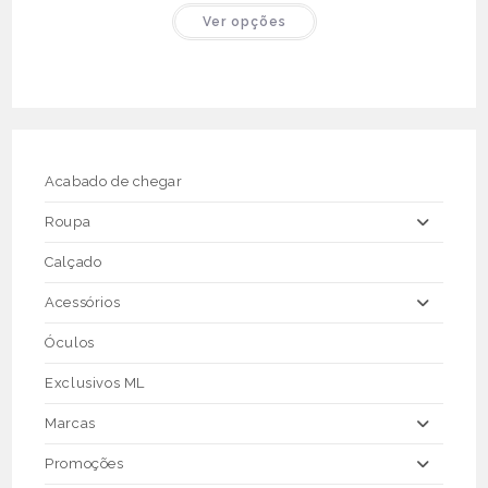
original
atual
This
Ver opções
era:
é:
product
€95.90.
€35.00.
has
multiple
variants.
The
options
may
be
chosen
on
the
Acabado de chegar
product
page
Roupa
Calçado
Acessórios
Óculos
Exclusivos ML
Marcas
Promoções