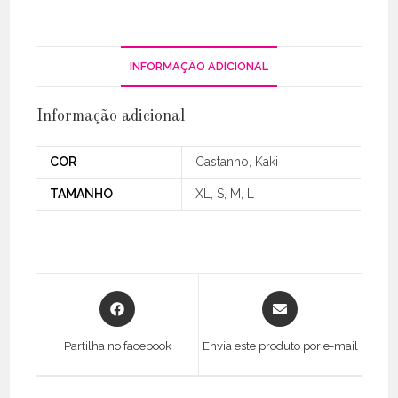
INFORMAÇÃO ADICIONAL
Informação adicional
COR
Castanho, Kaki
TAMANHO
XL, S, M, L
Opens
Opens
in
in
a
a
Partilha no facebook
Envia este produto por e-mail
new
new
window
window