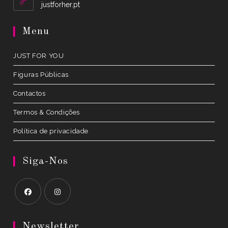
application
Opens
justforher.pt
in
a
Menu
new
tab
JUST FOR YOU
Figuras Públicas
Contactos
Termos & Condições
Política de privacidade
Siga-Nos
Opens
Opens
in
in
Newsletter