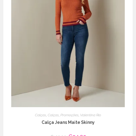
Calças
,
Calças
,
Promoções
,
Valentina Rio
Calça Jeans Maite Skinny
O
O