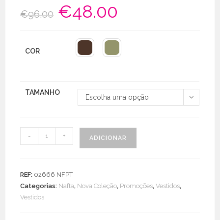
€
48.00
O
O
€
96.00
preço
preço
original
atual
era:
é:
€96.00.
€48.00.
COR
TAMANHO
Escolha uma opção
Quantidade
-
+
ADICIONAR
de
Vestido
Ovo
REF:
02666 NFPT
Popeline
Categorias:
Nafta
,
Nova Coleção
,
Promoções
,
Vestidos
,
Mirabello
Vestidos