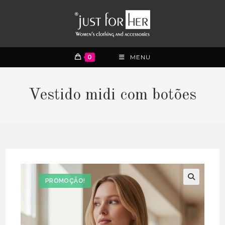
0
MENU
Vestido midi com botões
PROMOÇÃO!
🔍