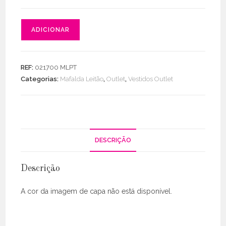
Quantidade
ADICIONAR
de
Vestido
midi
REF:
021700 MLPT
com
Categorias:
Mafalda Leitão
,
Outlet
,
Vestidos Outlet
botões
DESCRIÇÃO
Descrição
A cor da imagem de capa não está disponível.