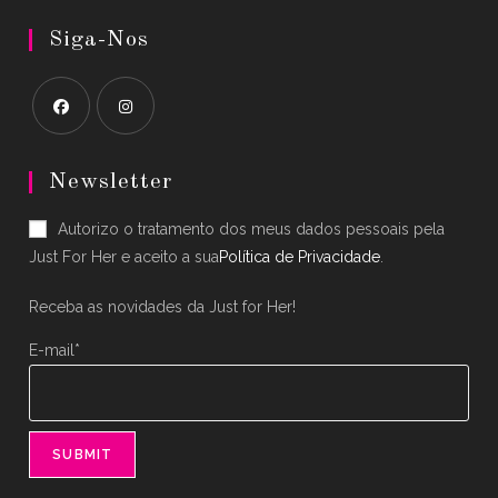
Siga-Nos
Opens
Opens
in
in
Newsletter
a
a
Autorizo o tratamento dos meus dados pessoais pela
new
new
Just For Her e aceito a sua
Política de Privacidade
.
tab
tab
Receba as novidades da Just for Her!
E-mail*