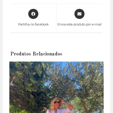
Opens
Opens
in
in
a
a
Partilha no facebook
Envia este produto por e-mail
new
new
window
window
Produtos Relacionados